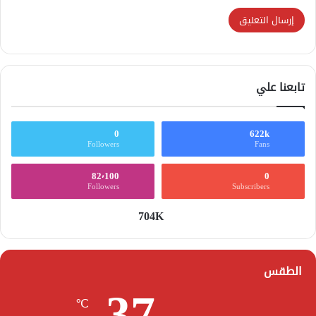
تابعنا علي
0
622k
Followers
Fans
82٬100
0
Followers
Subscribers
704K
الطقس
37
℃