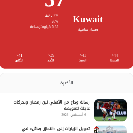
Kuwait
44º - 37º
26%
5.55 كيلومتر/ساعة
سماء صافية
41
39
41
44
℃
℃
℃
℃
الجمعة
السبت
الأحد
الأثنين
الأخيرة
رسالة وداع من الأهلي لبن رمضان وتحركات
عاجلة لتعويضه
6 أغسطس، 2026
تحويل الزيارات إلى «التحاق بعائل» في