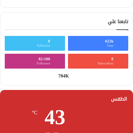
تابعنا علي
0
622k
Followers
Fans
82٬100
0
Followers
Subscribers
704K
الطقس
43
℃