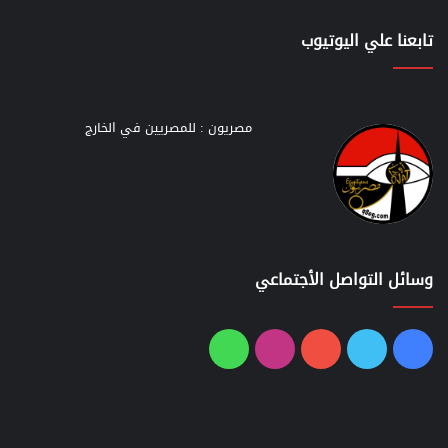
تابعنا علي اليوتيوب
مصريون : للمصريين في الخارج
وسائل التواصل الأجتماعي
فيسبوك
تويتر
يوتيوب
انستقرام
واتساب