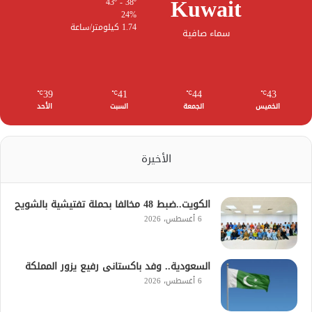
Kuwait
43º - 38º
24%
1.74 كيلومتر/ساعة
سماء صافية
39
41
44
43
℃
℃
℃
℃
الخميس
الجمعة
السبت
الأحد
الأخيرة
الكويت..ضبط 48 مخالفا بحملة تفتيشية بالشويح
6 أغسطس، 2026
السعودية.. وفد باكستانى رفيع يزور المملكة
6 أغسطس، 2026