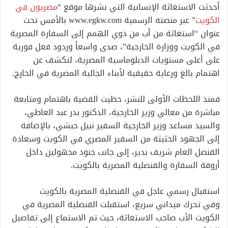
أحدثت الاستغاثة الإنسانية التي نشرها موقع “
مصريون في
الكويت
” عبر منصته الرسمية www.egkw.com بالأمس تحت
عنوان “استغاثة من أب من ذوي الهمم إلى السفارة المصرية
في الكويت ووزارة الخارجية”، صدى واسعاً وردود فعل فورية
على أعلى مستويات الدبلوماسية المصرية، لتكشف عن
اهتمام بالغ ورعاية حقيقية لأبناء الجالية المصرية في الخارج.
فمنذ اللحظات الأولى للنشر، حظيت القضية باهتمام ومتابعة
مباشرة من معالي وزير الخارجية، الدكتور بدر عبد العاطي،
والسيد مساعد وزير الخارجية السفير نبيل حبشي، بالإضافة
إلى الجهود الحثيثة من السفير المصري في الكويت وسعادة
القنصل العام شريف بدير، إلى جانب جنود مجهولين داخل
أروقة السفارة والقنصلية المصرية بالكويت.
استقبال رسمي عاجل في القنصلية المصرية بالكويت
وفي تحرك ميداني سريع، استقبلت القنصلية المصرية في
الكويت الأب صاحب الاستغاثة، حيث تم الاستماع إلى تفاصيل