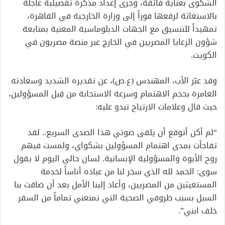
الشكوى بعناية فائقة، وجرى إعداد مذكرة تفصيلية عاجلة
بالاستغاثة لرفعها فوراً إلى وزارة الخارجية في القاهرة،
تمهيداً للتنسيق مع الجهات الدبلوماسية المعنية بمتابعة
شؤون الرعايا المصريين في الخارج عبر منصة مصريون في
الكويت.
وقد عبّر الأب، المهندس (ع.ص)، عن تقديره الشديد وسعادته
الغامرة بحجم الاهتمام وسرعة الاستجابة من قِبل المسؤولين،
حيث قال وعلامات الارتياح تبدو عليه:
“لم أكن أتوقع أن يلقى صوتي هذا الصدى السريع.. لقد
تفاجأت بمدى اهتمام المسؤولين بشكواي، ولمست فيهم
روح الأبوة والمسؤولية الإنسانية. لسان حالي اليوم لا يقول
سوى: الحمد لله الذي سخر لنا من عباده أناساً لخدمة
المستغيثين من المصريين، وأعاد إلينا الأمل بعد أن ضاقت بنا
السبل بسبب ظروفي الصحية التي تمنعني تماماً من السفر
خلف ابني”.