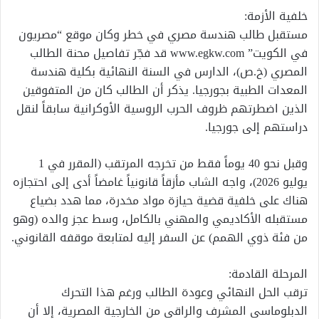
خلفية الأزمة:
مستقبل طالب هندسة مصري في خطر وكان موقع “مصريون
في الكويت” www.egkw.com قد فجّر تفاصيل محنة الطالب
المصري (خ.ص)، الدارس في السنة النهائية بكلية هندسة
المعدات الطبية بجورجيا. يذكر أن الطالب كان من المتفوقين
الذين اضطرتهم ظروف الحرب الروسية الأوكرانية سابقاً لنقل
دراستهم إلى جورجيا.
وقبل نحو 40 يوماً فقط من تخرجه المرتقب (المقرر في 1
يوليو 2026)، واجه الشاب مأزقاً قانونياً غامضاً أدى إلى احتجازه
هناك على خلفية قضية حيازة مواد مخدرة، مما هدد بضياع
مستقبله الأكاديمي والمهني بالكامل، وسط عجز والده (وهو
من فئة ذوي الهمم) عن السفر إليه لمتابعة موقفه القانوني.
المرحلة القادمة:
ترقب الحل النهائي وعودة الطالب ورغم هذا التحرك
الدبلوماسي المشرف والراقي من الخارجية المصرية، إلا أن