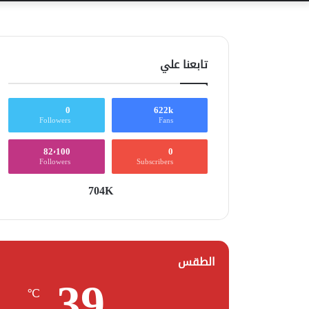
تابعنا علي
0
622k
Followers
Fans
82٬100
0
Followers
Subscribers
704K
الطقس
39
℃