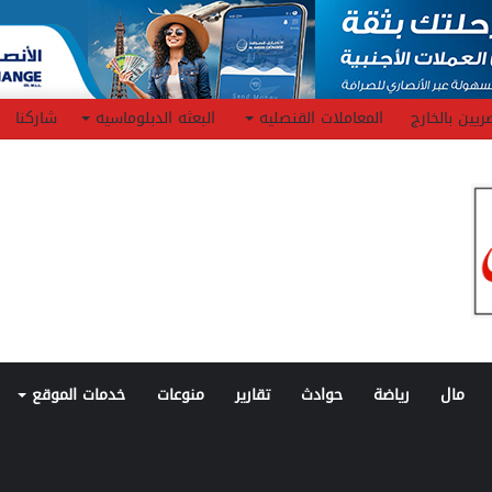
ريين بالخارج
المعاملات القنصليه
البعثه الدبلوماسيه
شاركنا
مال
رياضة
حوادث
تقارير
منوعات
خدمات الموقع