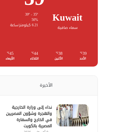
Kuwait
39º - 35º
50%
6.21 كيلومتر/ساعة
سماء صافية
45
44
38
39
℃
℃
℃
℃
الأحد
الأثنين
الثلاثاء
الأربعاء
الأخيرة
نداء إلى وزارة الخارجية
والهجرة وشؤون المصريين
في الخارج والسفارة
المصرية بالكويت