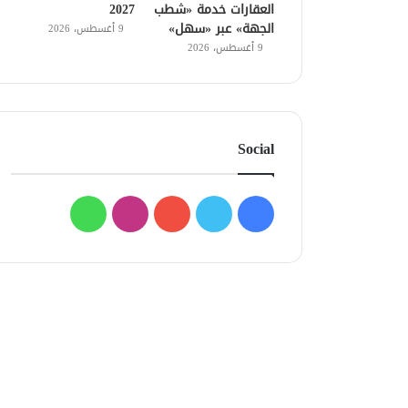
العقارات خدمة «شطب
2027
الجهة» عبر «سهل»
9 أغسطس، 2026
9 أغسطس، 2026
Social
فيسبوك
تويتر
يوتيوب
انستقرام
واتساب