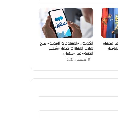
اف مصفاة
الكويت.. «المعلومات المدنية» تتيح
عودية
لملاك العقارات خدمة «شطب
الجهة» عبر «سهل»
9 أغسطس، 2026