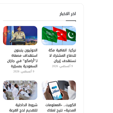
اخر الاخبار
تركيا: اتفاقية مكة
الحوثيون يتبنون
للدفاع المشترك لا
استهداف مصفاة
تستهدف إيران
لـ”أرامكو” في جازان
السعودية بمسيّرة
9 أغسطس، 2026
9 أغسطس، 2026
الكويت.. «المعلومات
شروط الداخلية
المدنية» تتيح لملاك
للتقديم لحج القرعة