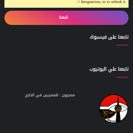
> Integrations, to to refresh it.
تابعنا
تابعنا على فيسبوك
تابعنا علي اليوتيوب
مصريون : للمصريين في الخارج