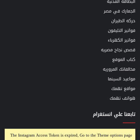
البطاقه المدنيه
الجمارك في مصر
حركه الطيران
فواتير التليفون
فواتير الكهرباء
قصص نجاح مصريه
كتاب الموقع
مخالفاتك المروريه
مواعيد السينما
مواقع تهمك
هواتف تهمك
تابعنا علي انستغرام
The Instagram Access Token is expired, Go to the Theme options page