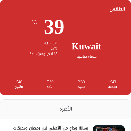
الطقس
39
℃
Kuwait
43º - 37º
23%
6.35 كيلومتر/ساعة
سماء صافية
40
39
39
43
℃
℃
℃
℃
الجمعة
السبت
الأحد
الأثنين
الأخيرة
رسالة وداع من الأهلي لبن رمضان وتحركات