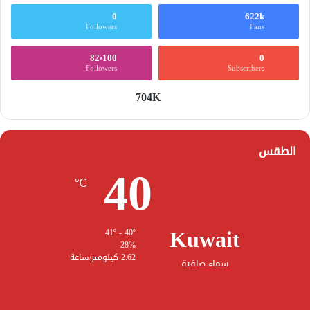
0
622k
Followers
Fans
82٬100
0
Followers
Subscribers
704K
الطقس
40
℃
Kuwait
41º - 40º
28%
2.62 كيلومتر/ساعة
سماء صافية