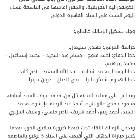
الكونفدرالية الأفريقية، والمقرر إقامتها في التاسعة مساء
اليوم السبت على استاد القاهرة الدولي.
وجاء تشكيل الزمالك كالتالي:
حراسة المرمى: مهدي سليمان.
خط الدفاع: أحمد فتوح – حسام عبد المجيد – محمد إسماعيل –
محمد إبراهيم.
خط الوسط: محمد شحاتة – عبد الله السعيد – آدم كايد.
خط الهجوم: شيكو بانزا – عدي الدباغ – خوان بيزيرا.
ويجلس على مقاعد البدلاء كل من: محمد عواد، السيد أسامة،
محمود حمدي «الونش»، أحمد عبد الرحيم «إيشو»، محمد
السيد، أحمد ربيع، أحمد شريف، ناصر منسي، وسيف الجزيري.
ويدخل الزمالك اللقاء تحت ضغط ضرورة تحقيق الفوز، بعدما
خسر مباراة الذهاب التي أُقيمت على استاد 5 يوليو بالعاصمة