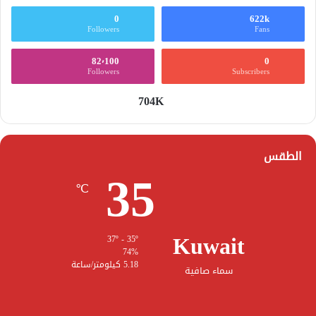
0
622k
Followers
Fans
82٬100
0
Followers
Subscribers
704K
الطقس
35
℃
Kuwait
37º - 35º
74%
5.18 كيلومتر/ساعة
سماء صافية