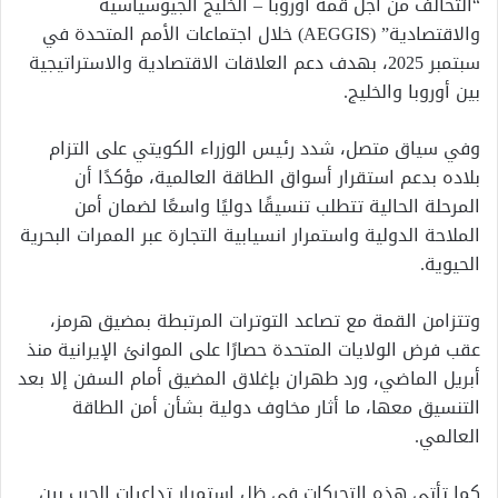
“التحالف من أجل قمة أوروبا – الخليج الجيوسياسية
والاقتصادية” (AEGGIS) خلال اجتماعات الأمم المتحدة في
سبتمبر 2025، بهدف دعم العلاقات الاقتصادية والاستراتيجية
بين أوروبا والخليج.
وفي سياق متصل، شدد رئيس الوزراء الكويتي على التزام
بلاده بدعم استقرار أسواق الطاقة العالمية، مؤكدًا أن
المرحلة الحالية تتطلب تنسيقًا دوليًا واسعًا لضمان أمن
الملاحة الدولية واستمرار انسيابية التجارة عبر الممرات البحرية
الحيوية.
وتتزامن القمة مع تصاعد التوترات المرتبطة بمضيق هرمز،
عقب فرض الولايات المتحدة حصارًا على الموانئ الإيرانية منذ
أبريل الماضي، ورد طهران بإغلاق المضيق أمام السفن إلا بعد
التنسيق معها، ما أثار مخاوف دولية بشأن أمن الطاقة
العالمي.
كما تأتي هذه التحركات في ظل استمرار تداعيات الحرب بين