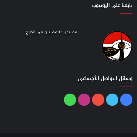
تابعنا علي اليوتيوب
مصريون : للمصريين في الخارج
وسائل التواصل الأجتماعي
فيسبوك
تويتر
يوتيوب
انستقرام
واتساب