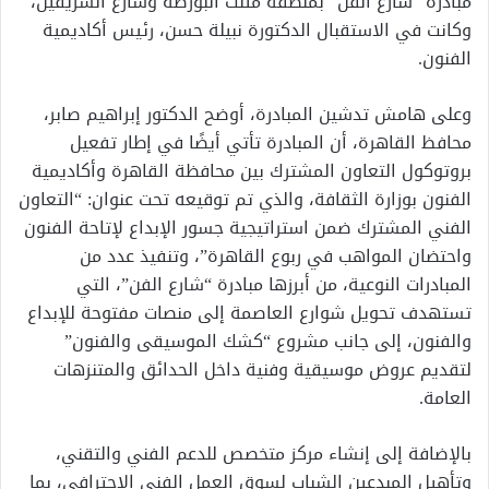
مبادرة “شارع الفن” بمنطقة مثلث البورصة وشارع الشريفين،
وكانت في الاستقبال الدكتورة نبيلة حسن، رئيس أكاديمية
الفنون.
وعلى هامش تدشين المبادرة، أوضح الدكتور إبراهيم صابر،
محافظ القاهرة، أن المبادرة تأتي أيضًا في إطار تفعيل
بروتوكول التعاون المشترك بين محافظة القاهرة وأكاديمية
الفنون بوزارة الثقافة، والذي تم توقيعه تحت عنوان: “التعاون
الفني المشترك ضمن استراتيجية جسور الإبداع لإتاحة الفنون
واحتضان المواهب في ربوع القاهرة”، وتنفيذ عدد من
المبادرات النوعية، من أبرزها مبادرة “شارع الفن”، التي
تستهدف تحويل شوارع العاصمة إلى منصات مفتوحة للإبداع
والفنون، إلى جانب مشروع “كشك الموسيقى والفنون”
لتقديم عروض موسيقية وفنية داخل الحدائق والمتنزهات
العامة.
بالإضافة إلى إنشاء مركز متخصص للدعم الفني والتقني،
وتأهيل المبدعين الشباب لسوق العمل الفني الاحترافي، بما