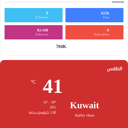
0
622k
Followers
Fans
82٬100
0
Followers
Subscribers
704K
الطقس
41
℃
Kuwait
41º - 40º
26%
2.68 كيلومتر/ساعة
سماء صافية