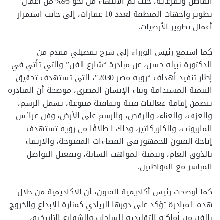
الفاضل وتفرعاته، حيث تم الانتهاء من نحو 95% من أعمال
تطوير واجهات المنطقة لعدد 10 عقارات، إلى جانب استمرار
أعمال تطوير الأرضيات.
كما استمع رئيس الوزراء إلى شرح تفصيلي مقدم من
الدكتورة نبيلة حسن، عن مبادرة “شارع الفن” والتي تأتي في
إطار تنفيذ أهداف “رؤية مصر 2030″، التي تستهدف تحقيق
التنمية المستدامة وبناء الإنسان المصري، موضحة أن المبادرة
تتضمن إقامة فعاليات فنية وثقافية متنوعة، تشمل الرسم،
والعزف، والغناء، والرقص، والرسم على الأرض، وفن عرائس
الماريونت، والكاريكاتير، وذلك انطلاقًا من رؤية تستهدف
إتاحة الفنون للجمهور في الفضاءات المفتوحة، والارتقاء
بالذوق العام، وتنمية المواهب الشابة، وتفعيل التواصل
المباشر مع المواطنين.
كما أوضحت رئيس أكاديمية الفنون، أن الاكاديمية من خلال
هذه المبادرة تؤكد على دورها الريادي كمنارة للإبداع والخروج
بالفن من أماكنه التقليدية للساحات والشوارع التاريخية،