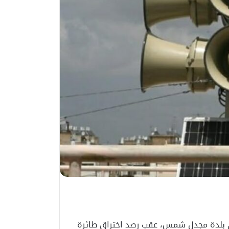
في بلدة مجدل شمس، عقب رصد اختراق طائرة