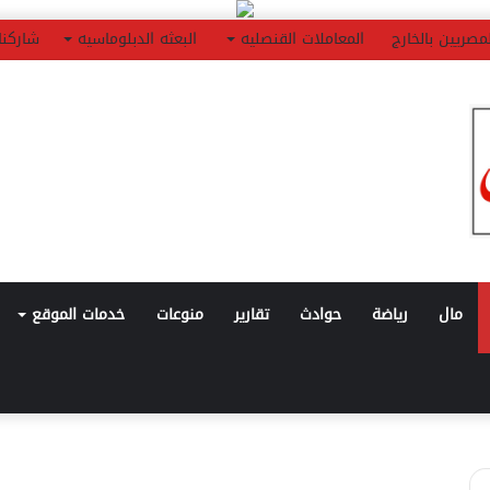
مصريين بالخارج
المعاملات القنصليه
البعثه الدبلوماسيه
شاركنا
مال
رياضة
حوادث
تقارير
منوعات
خدمات الموقع