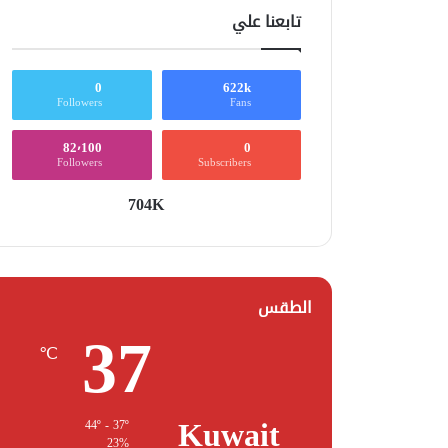
تابعنا علي
0
622k
Followers
Fans
82٬100
0
Followers
Subscribers
704K
الطقس
37
℃
Kuwait
44º - 37º
23%