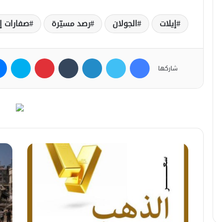
إيلات
الجولان
رصد مسيّرة
صفارات إن
فيسبوك
تويتر
لينكدإن
بينتيريست
سكاي
شاركها