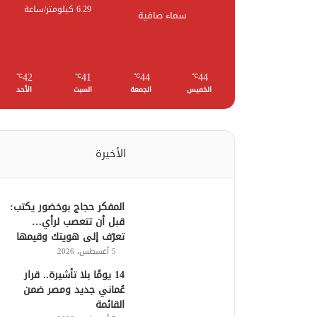
6.29 كيلومتر/ساعة
سماء صافية
42
41
44
44
℃
℃
℃
℃
الخميس
الجمعة
السبت
الأحد
الأخيرة
المفكر حجاج بوخضور يكتب:
قبل أن تتعصب لرأي…
تعرّف إلى هويتك وقيمها
5 أغسطس، 2026
14 يومًا بلا تأشيرة.. قرار
عُماني جديد ومصر ضمن
القائمة