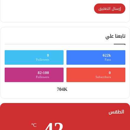
تابعنا علي
0
622k
Followers
Fans
82٬100
0
Followers
Subscribers
704K
الطقس
42
℃