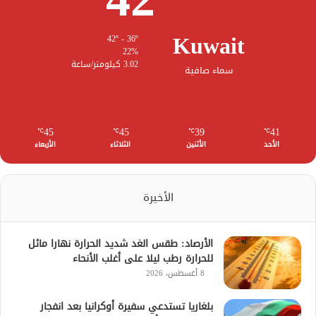
Kuwait
42º - 36º
22%
3.02 كيلومتر/ساعة
سماء صافية
45
45
39
41
℃
℃
℃
℃
الأحد
الأثنين
الثلاثاء
الأربعاء
الأخيرة
الأرصاد: طقس الغد شديد الحرارة نهارا مائل
للحرارة رطب ليلا على أغلب الأنحاء
8 أغسطس، 2026
بلغاريا تستدعي سفيرة أوكرانيا بعد انفجار