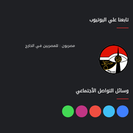
تابعنا علي اليوتيوب
مصريون : للمصريين في الخارج
وسائل التواصل الأجتماعي
فيسبوك
تويتر
يوتيوب
انستقرام
واتساب