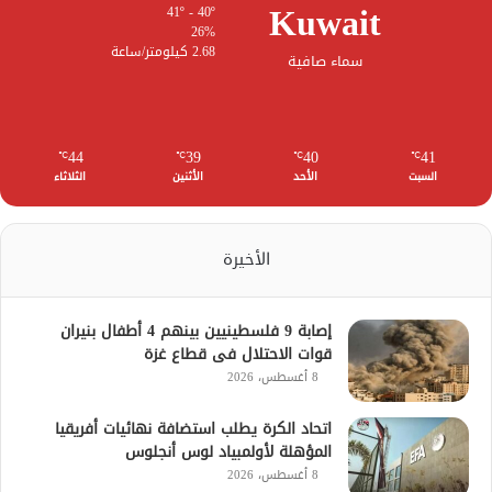
Kuwait
41º - 40º
26%
2.68 كيلومتر/ساعة
سماء صافية
44
39
40
41
℃
℃
℃
℃
السبت
الأحد
الأثنين
الثلاثاء
الأخيرة
إصابة 9 فلسطينيين بينهم 4 أطفال بنيران
قوات الاحتلال فى قطاع غزة
8 أغسطس، 2026
اتحاد الكرة يطلب استضافة نهائيات أفريقيا
المؤهلة لأولمبياد لوس أنجلوس
8 أغسطس، 2026