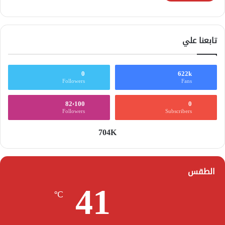
تابعنا علي
0
622k
Followers
Fans
82٬100
0
Followers
Subscribers
704K
الطقس
41
℃