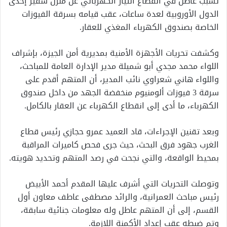
تسبب عاطل في انقطاع التيار الكهربائي عن منزل سفير إحدى
الدول الأوروبية لعدة ساعات، عقب قيامه بسرقة الفيوزات
الخاصة بصندوق الكهرباء المغذي للعقار.
وكشفت تحريات الأجهزة الأمنية بمديرية أمن الجيزة، بإشراف
اللواء محمد مجدي أبو شميلة مدير الإدارة العامة للمباحث،
واللواء هاني شعراوي نائب المدير، أن المتهم أقدم على
سرقة 3 فيوزات ألومنيوم منخفضة الجهد من داخل صندوق
الكهرباء، ما أدى إلى انقطاع الكهرباء عن العقار بالكامل.
وبعد تقنين الإجراءات، قاد العميد عمرو حجازي رئيس قطاع
الغرب جهود فرق البحث، حيث جرى فحص كاميرات المراقبة
بمحيط الواقعة، والتي نجحت في رصد المتهم وتحديد هويته.
وتوصلت التحريات التي أشرف عليها المقدم أحمد الأبيض
رئيس مباحث العمرانية، والرائد مصطفى عاطف معاون أول
القسم، إلى أن المتهم عاطل وله معلومات جنائية سابقة،
وتم ضبطه عقب إعداد الأكمنة اللازمة.