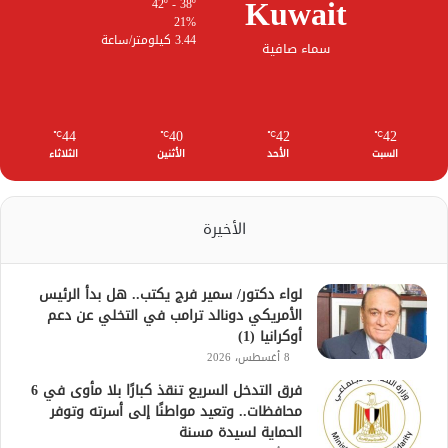
Kuwait
42º - 38º
21%
3.44 كيلومتر/ساعة
سماء صافية
44
40
42
42
℃
℃
℃
℃
السبت
الأحد
الأثنين
الثلاثاء
الأخيرة
لواء دكتور/ سمير فرج يكتب.. هل بدأ الرئيس
الأمريكي دونالد ترامب في التخلي عن دعم
أوكرانيا (1)
8 أغسطس، 2026
فرق التدخل السريع تنقذ كبارًا بلا مأوى في 6
محافظات.. وتعيد مواطنًا إلى أسرته وتوفر
الحماية لسيدة مسنة