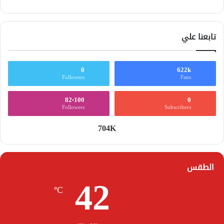
تابعنا علي
0
622k
Followers
Fans
82٬100
0
Followers
Subscribers
704K
الطقس
42
℃