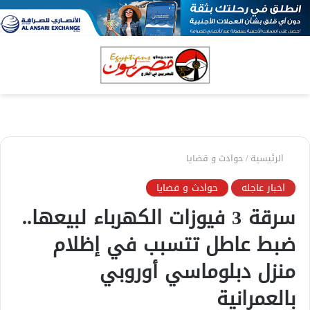
بحث
الق
عن
الرئيسية
/
حوادث و قضايا
اخبار عاجله
حوادث و قضايا
سرقة 3 فيوزات الكهرباء لبيعها..
ضبط عاطل تتسبب في إظلام
منزل دبلوماسي أوروبي
بالعمرانية