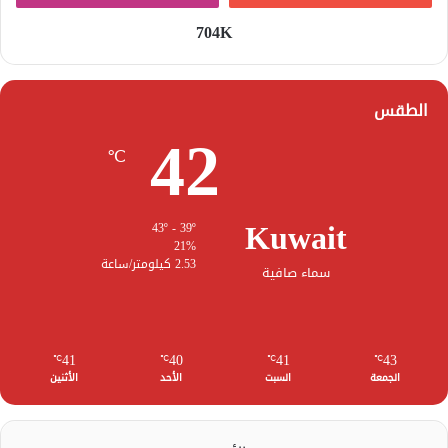
704K
الطقس
42
℃
Kuwait
43º - 39º
21%
2.53 كيلومتر/ساعة
سماء صافية
41
40
41
43
℃
℃
℃
℃
الجمعة
السبت
الأحد
الأثنين