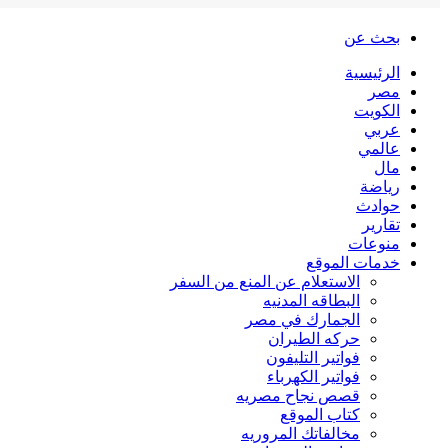
بحث عن
الرئيسية
مصر
الكويت
عربي
عالمي
مال
رياضة
حوادث
تقارير
منوعات
خدمات الموقع
الاستعلام عن المنع من السفر
البطاقه المدنيه
الجمارك في مصر
حركه الطيران
فواتير التليفون
فواتير الكهرباء
قصص نجاح مصريه
كتاب الموقع
مخالفاتك المروريه