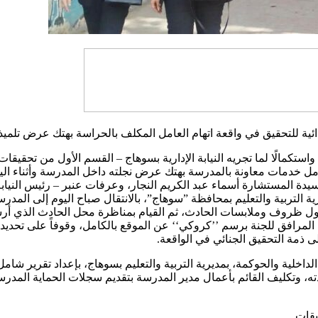
تدائية للتحقيق في واقعة اتهام العامل المكلف بالحراسة بهتك عرض تلميذة
، واستكمالًا لما تجريه النيابة الإدارية بسوهاج – القسم الأول من تحق
مل خدمات معاونة بالمدرسة بهتك عرض نجلته داخل المدرسة وأثناء اليوم
يدة المستشارة أسماء عبد الكريم النجار، وعرفات عنبر – رئيس النيابة، 
مديرية التربية والتعليم بمحافظة ”سوهاج”، بالانتقال صباح اليوم إلى 
 حول ظروف وملابسات الحادث، ثم القيام بمناظرة محل الحادث الذي أرشد
المرافق للجنة برسم ’’كروكي‘‘ عن الموقع بالكامل، وقوفاً على تحديد ا
ى ذمة التحقيق الجنائي في الواقعة.
الداخلية والحوكمة، بمديرية التربية والتعليم بسوهاج، بإعداد تقرير شامل
دته، وتكليف القائم بأعمال مدير المدرسة بتقديم سجلات الحماية ال
يقات.