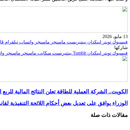
13 مايو، 2026
فيسبوك
تويتر
لينكدإن
بينتيريست
ماسنجر
ماسنجر
واتساب
تيلقرام
ڤاي
شاركها
فيسبوك
تويتر
لينكدإن
بينتيريست
سكايب
ماسنجر
ماسنجر
وا
الكويت.. الشركة العملية للطاقة تعلن النتائج المالية للربع الأ
الوزراء يوافق على تعديل بعض أحكام اللائحة التنفيذية لقان
مقالات ذات صلة