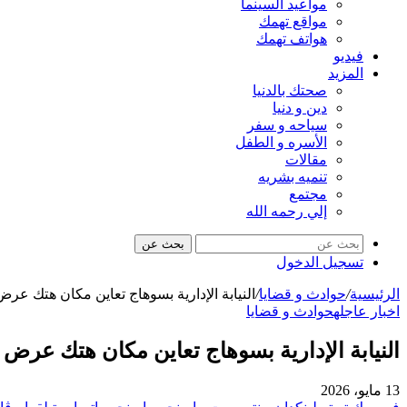
مواعيد السينما
مواقع تهمك
هواتف تهمك
فيديو
المزيد
صحتك بالدنيا
دين و دنيا
سياحه و سفر
الأسره و الطفل
مقالات
تنميه بشريه
مجتمع
إلي رحمه الله
بحث عن
تسجيل الدخول
الرئيسية
/
حوادث و قضايا
/
النيابة الإدارية بسوهاج تعاين مكان هتك ع
اخبار عاجله
حوادث و قضايا
النيابة الإدارية بسوهاج تعاين مكان هتك عر
13 مايو، 2026