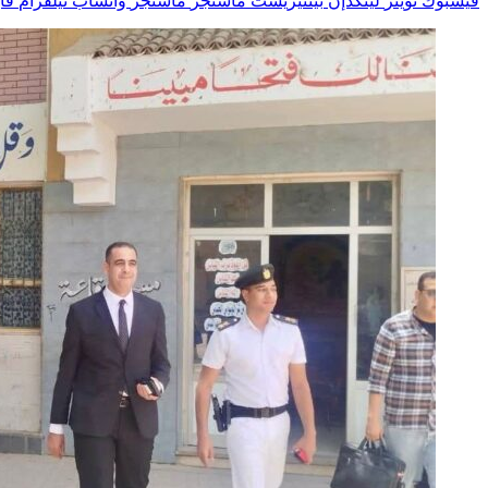
فيسبوك
تويتر
لينكدإن
بينتيريست
ماسنجر
ماسنجر
واتساب
تيلقرام
ڤاي