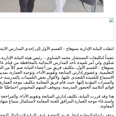
انتقلت النيابة الإدارية بسوهاج – القسم الأول إلى إحدى المدارس الاب
تنفيذاً لتكليفات المستشار محمد الشناوي – رئيس هيئة النيابة الإدارية
شكوى ولي أمر تلميذة بأحد المدارس الابتدائية بالمحافظة من قيام عا
بسوهاج – القسم الأول، بتكليف فريقٍ من أعضاء النيابة ضم كلاً من الس
التعليمية، وعضوي إدارتي المتابعة وتقويم الأداء، وتوجيه العمارة، ب
الاستماع للتلميذة المُعتدى عليها، ولأقوال بعض التلميذات بالمدرسة
والممرات المؤدية إليها، حيث قام فريق المعاينة بتكليف موجه العمارة 
قوائم التلاميذ الحضور المدرسة، وموقف المتهم المحبوس احتياطيًا عل
هذا وقد قررت النيابة، تكليف إدارتي المتابعة وتقويم الأداء، والمراجعة 
واستدعاء موجه العمارة المرافق للجنة المعاينة لاستكمال سماع شها
المعاونة.
وعقب انتهاء المعاينة انتقل فريق التحقيق لمقر النيابة لاستكمال التحق