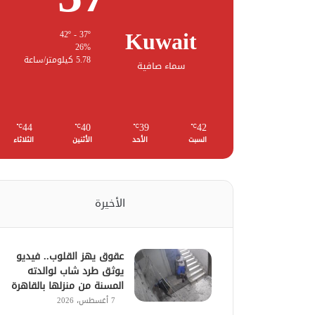
Kuwait
42º - 37º
26%
5.78 كيلومتر/ساعة
سماء صافية
44
40
39
42
℃
℃
℃
℃
السبت
الأحد
الأثنين
الثلاثاء
الأخيرة
عقوق يهز القلوب.. فيديو
يوثق طرد شاب لوالدته
المسنة من منزلها بالقاهرة
7 أغسطس، 2026