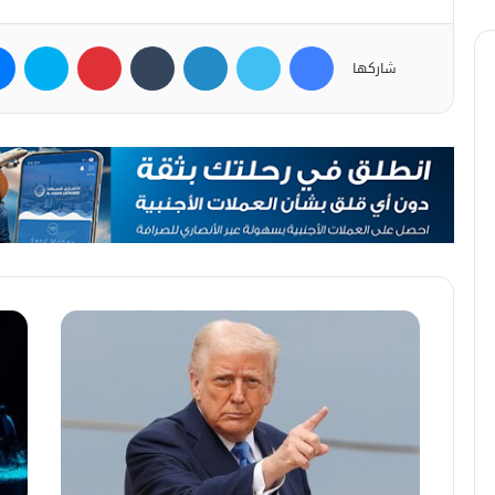
فيسبوك
تويتر
لينكدإن
بينتيريست
سكاي
شاركها