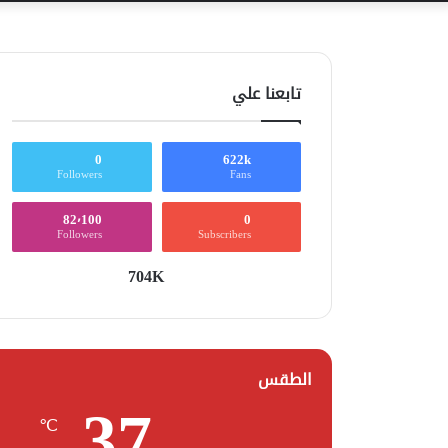
تابعنا علي
0
622k
Followers
Fans
82٬100
0
Followers
Subscribers
704K
الطقس
37
℃