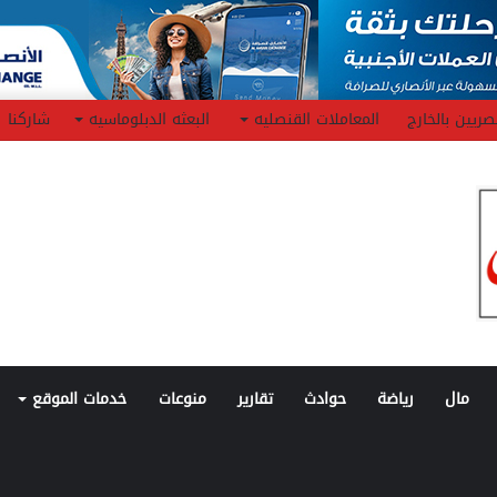
صريين بالخارج
المعاملات القنصليه
البعثه الدبلوماسيه
شاركنا
مال
رياضة
حوادث
تقارير
منوعات
خدمات الموقع