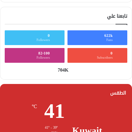
تابعنا علي
0
622k
Followers
Fans
82٬100
0
Followers
Subscribers
704K
الطقس
41
℃
Kuwait
41º - 39º