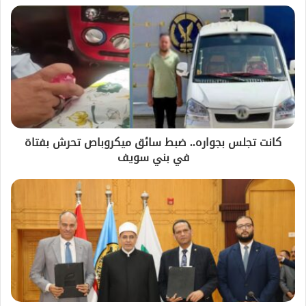
كانت تجلس بجواره.. ضبط سائق ميكروباص تحرش بفتاة
في بني سويف