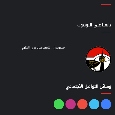
تابعنا علي اليوتيوب
مصريون : للمصريين في الخارج
وسائل التواصل الأجتماعي
فيسبوك
تويتر
يوتيوب
انستقرام
واتساب