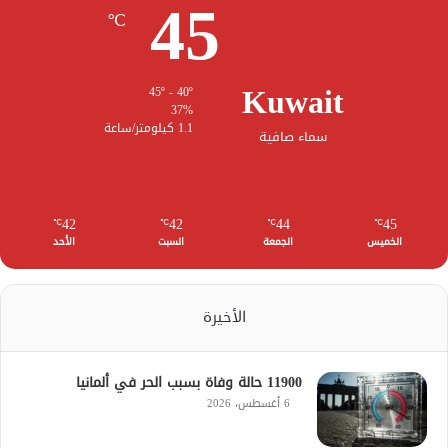
45
℃
Kuwait
45º - 40º
37%
1.1 كيلومتر/ساعة
سماء صافية
42
42
44
45
℃
℃
℃
℃
الخميس
الجمعة
السبت
الأحد
الأخيرة
11900 حالة وفاة بسبب الحر في ألمانيا
6 أغسطس، 2026