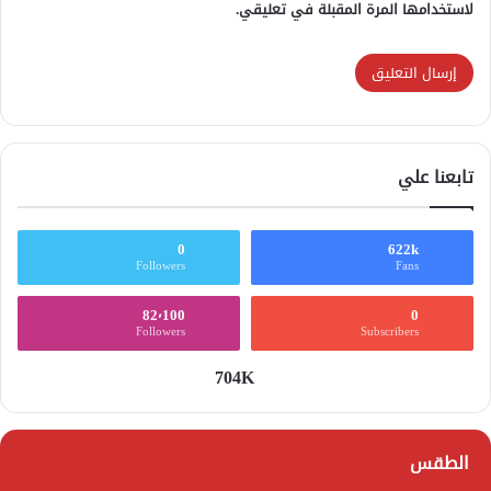
لاستخدامها المرة المقبلة في تعليقي.
تابعنا علي
0
622k
Followers
Fans
82٬100
0
Followers
Subscribers
704K
الطقس