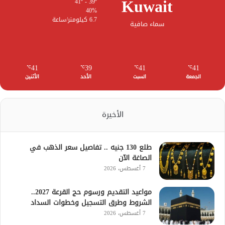
Kuwait
41º - 39º
40%
6.7 كيلومتر/ساعة
سماء صافية
41
39
41
41
℃
℃
℃
℃
الجمعة
السبت
الأحد
الأثنين
الأخيرة
طلع 130 جنيه .. تفاصيل سعر الذهب في
الصاغة الآن
7 أغسطس، 2026
مواعيد التقديم ورسوم حج القرعة 2027..
الشروط وطرق التسجيل وخطوات السداد
7 أغسطس، 2026