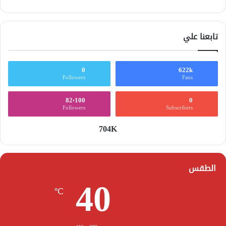
تابعنا علي
0
622k
Followers
Fans
82٬100
0
Followers
Subscribers
704K
الطقس
40
℃