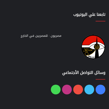
تابعنا علي اليوتيوب
مصريون : للمصريين في الخارج
وسائل التواصل الأجتماعي
فيسبوك
تويتر
يوتيوب
انستقرام
واتساب