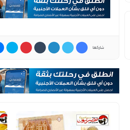
فيسبوك
تويتر
لينكدإن
بينتيريست
سكاي
شاركها