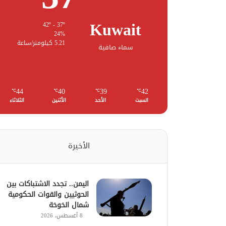
Kuwait
42º - 37º
24%
5.21 كيلومتر/ساعة
سماء صافية
44
40
39
42
℃
℃
℃
℃
السبت
الأحد
الأثنين
الثلاثاء
الأخيرة
اليمن.. تجدد الاشتباكات بين
الحوثيين والقوات الحكومية
شمال الخوخة
8 أغسطس، 2026