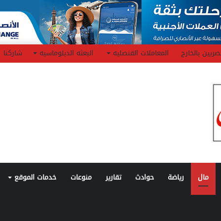
صريين بالخارج
المعاملات القنصليه
البعثه الدبلوماسيه
شاركنا
مال
رياضة
حوادث
تقارير
منوعات
خدمات الموقع