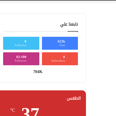
تابعنا علي
0
622k
Followers
Fans
82٬100
0
Followers
Subscribers
704K
الطقس
37
℃