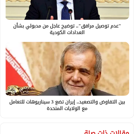
"عدم توصيل مرافق".. توضيح عاجل من مدبولي بشأن
العدادات الكودية
بين التفاوض والتصعيد.. إيران تضع 3 سيناريوهات للتعامل
مع الولايات المتحدة
مقالات ذات صلة