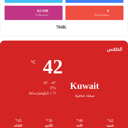
82٬100
0
Followers
Subscribers
704K
الطقس
42
℃
Kuwait
42º - 42º
25%
1.75 كيلومتر/ساعة
سماء صافية
45
39
40
42
℃
℃
℃
℃
السبت
الأحد
الأثنين
الثلاثاء