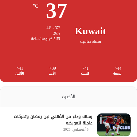
37
℃
Kuwait
44º - 37º
26%
5.55 كيلومتر/ساعة
سماء صافية
41
39
41
44
℃
℃
℃
℃
الجمعة
السبت
الأحد
الأثنين
الأخيرة
رسالة وداع من الأهلي لبن رمضان وتحركات
عاجلة لتعويضه
6 أغسطس، 2026