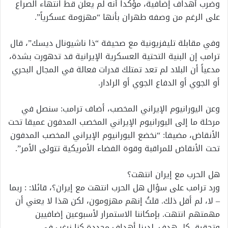
وضرب أهداف إضافية، مؤكداً أنه لم يعلن قط انتهاء الصراع
على الرغم من وصفه طهران بأنها “مهزومة عسكرياً”.
وفي مقابلة تليفزيونية مع صحيفة “ذا ناشيونال ديسك”، قال
ترامب إن البنية التحتية العسكرية الإيرانية قد تدهورت بشدة،
مدعياً أن البلاد لم تعد تمتلك قدرات فعالة في المجال البحري
أو الجوي أو الدفاع الجوي أو الرادار.
وعن اليورانيوم الإيراني المخصب، أضاف ترامب: سنصل في
مرحلة ما إلى اليورانيوم الإيراني المخصب المدفون عميقا تحت
الأنقاض، مضيفا: “نخضع اليورانيوم الإيراني المخصب المدفون
تحت الأنقاض للمراقبة وقوة الفضاء الأمريكية تتولى الأمر”.
هل الحرب مع إيران انتهت؟
ورد ترامب على سؤال هل الحرب انتهت مع إيران؟، قائلا: : ربما
– لا، لم أقل ذلك. قلتُ إنهم مهزومون، لكن هذا لا يعني أن
مهمتهم انتهت. بإمكاننا الاستمرار لأسبوعين إضافيين
وتحقيق كل هدف. لدينا أهداف محددة كنا نرغب في