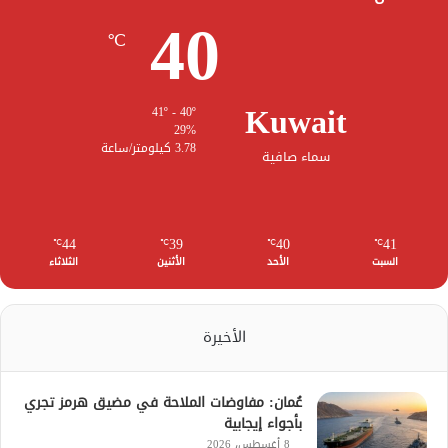
40
℃
Kuwait
41º - 40º
29%
3.78 كيلومتر/ساعة
سماء صافية
44
39
40
41
℃
℃
℃
℃
السبت
الأحد
الأثنين
الثلاثاء
الأخيرة
عُمان: مفاوضات الملاحة في مضيق هرمز تجري
بأجواء إيجابية
8 أغسطس، 2026