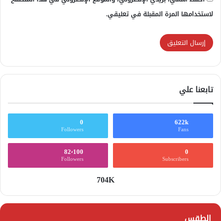
لاستخدامها المرة المقبلة في تعليقي.
تابعنا علي
0
622k
Followers
Fans
82٬100
0
Followers
Subscribers
704K
الطقس