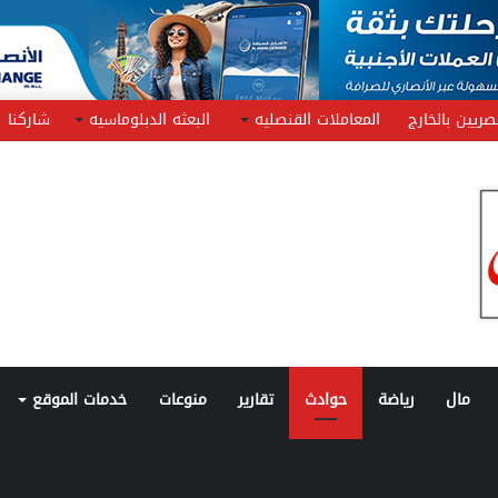
صريين بالخارج
المعاملات القنصليه
البعثه الدبلوماسيه
شاركنا
مال
رياضة
حوادث
تقارير
منوعات
خدمات الموقع