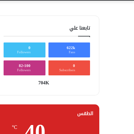
تابعنا علي
0
622k
Followers
Fans
82٬100
0
Followers
Subscribers
704K
الطقس
40
℃