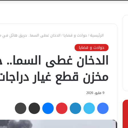
الرئيسية
/
حوادث و قضايا
/
الدخان غطى السما.. حريق هائل في مخز
حوادث و قضايا
الدخان غطى السما.. 
مخزن قطع غيار دراجات 
9 مايو، 2026
فيسبوك
تويتر
لينكدإن
بينتيريست
ماسنجر
مشاركة عبر البريد
طباعة