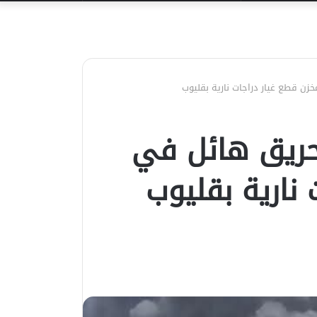
عن
ن قطع غيار دراجات نارية بقليوب
حريق هائل في
نارية بقليوب