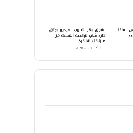
مًا حبس.. ماذا
عقوق يهز القلوب.. فيديو يوثق
»؟
طرد شاب لوالدته المسنة من
منزلها بالقاهرة
7 أغسطس، 2026