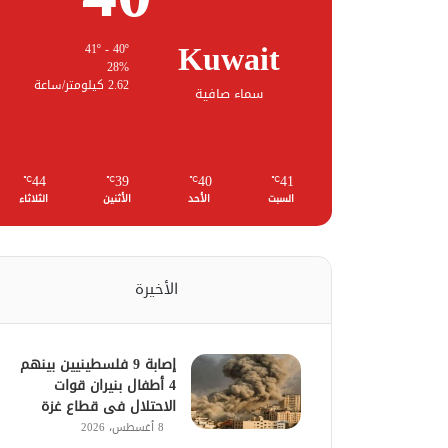
Kuwait
41º - 40º
28%
2.62 كيلومتر/ساعة
سماء صافية
44
39
40
41
℃
℃
℃
℃
السبت
الأحد
الأثنين
الثلاثاء
الأخيرة
إصابة 9 فلسطينيين بينهم
4 أطفال بنيران قوات
الاحتلال فى قطاع غزة
8 أغسطس، 2026