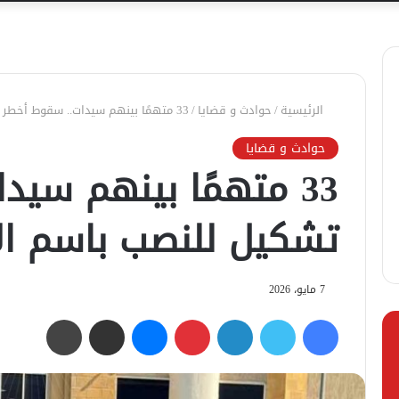
الرئيسية
/
حوادث و قضايا
/
33 متهمًا بينهم سيدات.. سقوط أخطر تشكيل للنصب باسم الآثار بأكتوبر
حوادث و قضايا
33 متهمًا بينهم سي
تشكيل للنصب باسم الآث
7 مايو، 2026
فيسبوك
تويتر
لينكدإن
بينتيريست
ماسنجر
مشاركة عبر البريد
طباعة