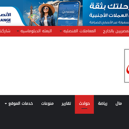
مصريين بالخارج
المعاملات القنصليه
البعثه الدبلوماسيه
شاركنا
مال
رياضة
حوادث
تقارير
منوعات
خدمات الموقع