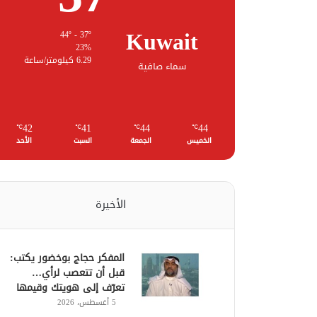
Kuwait
44º - 37º
23%
6.29 كيلومتر/ساعة
سماء صافية
42
41
44
44
℃
℃
℃
℃
الخميس
الجمعة
السبت
الأحد
الأخيرة
المفكر حجاج بوخضور يكتب:
قبل أن تتعصب لرأي…
تعرّف إلى هويتك وقيمها
5 أغسطس، 2026