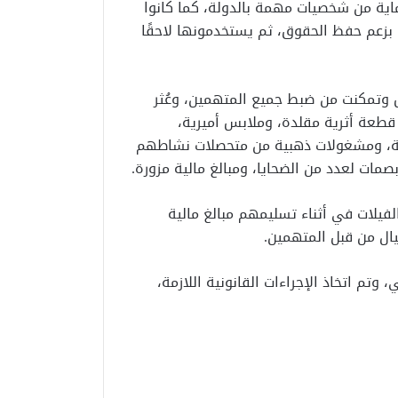
ية من شخصيات مهمة بالدولة، كما كانوا
بزعم حفظ الحقوق، ثم يستخدمونها لاحقًا
ل وتمكنت من ضبط جميع المتهمين، وعُثر
حوزتهم على 11 سيارة ملاكي، و2 بندقية خرطوش، و34 قطعة أثرية مقلدة، وملابس أميرية،
نبية، ومشغولات ذهبية من متحصلات نشاطهم
صمات لعدد من الضحايا، ومبالغ مالية مزورة.
لضحايا داخل إحدى الفيلات في أثناء تسليمهم مبالغ مالية
ال من قبل المتهمين.
تم اتخاذ الإجراءات القانونية اللازمة،