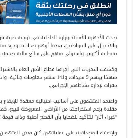
نجحت الأجهزة الأمنية بوزارة الداخلية في توجيه ضرب
والاحتيال على المواطنين، بعدما أوهم ضحاياه بوجود مقا
بمنطقة أكتوبر، واستولى منهم على مبالغ مالية ضخمة مق
مقرات لإدارة نشاطهم الإجرامي.
واعتمد المتهمون على أساليب احتيالية معقدة للإيقاع بض
مقلدة بزعم استخراجها من الأراضي المعروضة للبيع، كما
“خبراء آثار” للتأكيد للضحايا بأن القطع أصلية وذات قيمة ت
ولإضفاء المصداقية على عملياتهم، كان بعض المتهمين ي