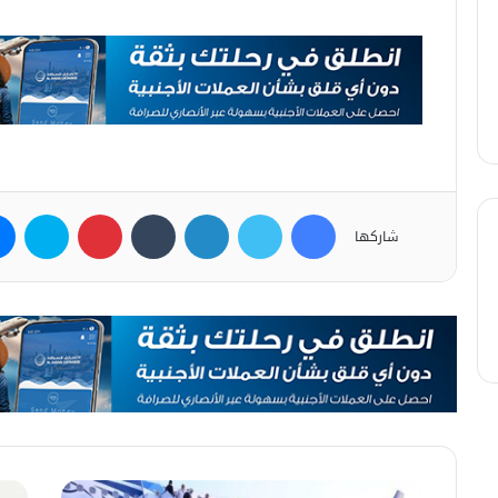
فيسبوك
تويتر
لينكدإن
بينتيريست
سكاي
شاركها