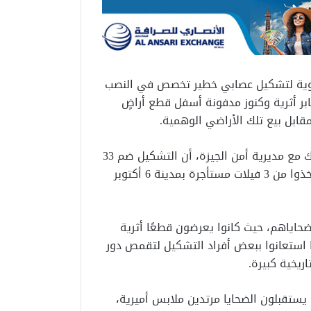
ة قوية لتشكيل عصابي خطير تخصص في النصب
بر أثرية وكنوز مدفونة أسفل قطع أراضٍ
ابل بيع تلك الأراضي الوهمية.
وكشفت التحريات التي أجراها قطاع الأمن العام بالاشتراك مع مديرية أمن الجيزة، أن التشكيل ضم 33
متهمًا بينهم 5 سيدات، ولـ14 منهم معلومات جنائية، واتخذوا من 3 فيلات مستأجرة بمدينة 6 أكتوبر
حاياهم، حيث كانوا يعرضون قطعًا أثرية
 استعانوا ببعض أفراد التشكيل لتقمص دور
اريخية كبيرة.
ستقبلون الضحايا مرتدين ملابس أميرية،