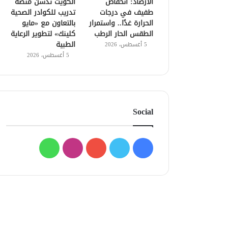
الأرصاد: انخفاض
الكويت تدشن منصة
طفيف في درجات
تدريب للكوادر الصحية
الحرارة غدًا.. واستمرار
بالتعاون مع «مايو
الطقس الحار الرطب
كلينك» لتطوير الرعاية
الطبية
5 أغسطس، 2026
5 أغسطس، 2026
Social
فيسبوك
تويتر
يوتيوب
انستقرام
واتساب