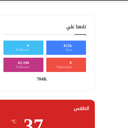
تابعنا علي
0
622k
Followers
Fans
82٬100
0
Followers
Subscribers
704K
الطقس
37
℃