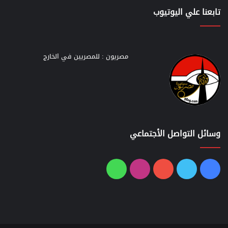
تابعنا علي اليوتيوب
مصريون : للمصريين في الخارج
وسائل التواصل الأجتماعي
فيسبوك
تويتر
يوتيوب
انستقرام
واتساب