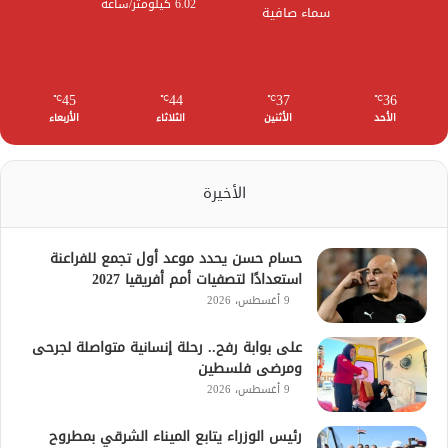
6.02 كيلومتر/ساعة
سماء صافية
45
44
37
36
℃
℃
℃
℃
الأحد
الأثنين
الثلاثاء
الأربعاء
الأخيرة
حسام حسن يحدد موعد أول تجمع للفراعنة
استعدادًا لتصفيات أمم أفريقيا 2027
9 أغسطس، 2026
على بوابة رفح.. رحلة إنسانية متواصلة لجرحى
ومرضى فلسطين
9 أغسطس، 2026
رئيس الوزراء يتابع الميناء الشرقي بمطروح