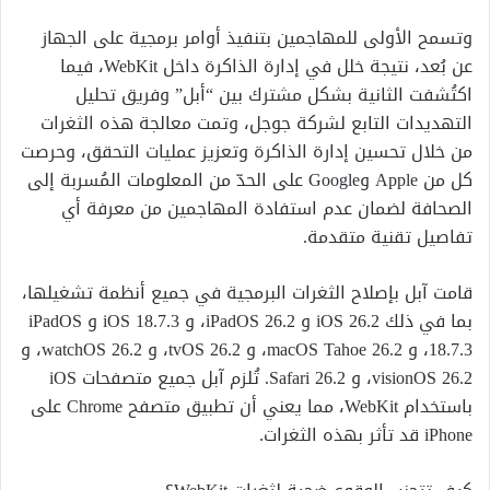
وتسمح الأولى للمهاجمين بتنفيذ أوامر برمجية على الجهاز
عن بُعد، نتيجة خلل في إدارة الذاكرة داخل WebKit، فيما
اكتُشفت الثانية بشكل مشترك بين “أبل” وفريق تحليل
التهديدات التابع لشركة جوجل، وتمت معالجة هذه الثغرات
من خلال تحسين إدارة الذاكرة وتعزيز عمليات التحقق، وحرصت
كل من Apple وGoogle على الحدّ من المعلومات المُسربة إلى
الصحافة لضمان عدم استفادة المهاجمين من معرفة أي
تفاصيل تقنية متقدمة.
قامت آبل بإصلاح الثغرات البرمجية في جميع أنظمة تشغيلها،
بما في ذلك iOS 26.2 و iPadOS 26.2، و iOS 18.7.3 و iPadOS
18.7.3، و macOS Tahoe 26.2، و tvOS 26.2، و watchOS 26.2، و
visionOS 26.2، و Safari 26.2. تُلزم آبل جميع متصفحات iOS
باستخدام WebKit، مما يعني أن تطبيق متصفح Chrome على
iPhone قد تأثر بهذه الثغرات.