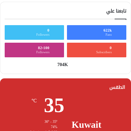
تابعنا علي
0
622k
Followers
Fans
82٬100
0
Followers
Subscribers
704K
الطقس
35
℃
Kuwait
36º - 35º
74%