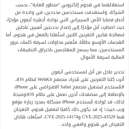
استغلالهما في هجوم إلكتروني “متطور للغاية”، بحسب
الشركة، واستهدفت مستخدمين محددين، فى واحدة من
أخطر قضايا الأمن السيبراني التي تواجه أجهزة آيفون مؤخرًا،
حيث اضطرت آبل مؤخرًا إلى إصدار تحديثين أمنيين عاجلين
لمعالجة هاتين الثغرتين اللتين استُغلتا بالفعل في هجوم، أما
الهجمات الأوسع نطاقًا، فتُعتبر محاولات لسرقة كلمات مرور
المستخدمين، مما يسمح للمهاجمين باختراق التطبيقات
المالية لسرقة الأموال.
تحذير عاجل من أبل لمستخدمى آيفون
أثرت كلتا الثغرتين على مُحرك متصفح WebKit لنظام iOS،
المُستخدم لتشغيل متصفح Safari الافتراضي على iPhone،
بالإضافة إلى متصفحات أخرى تعمل على نظام iOS/ونتيجة
لذلك، قد يُواجه مُستخدم iPhone مشكلة بمجرد زيارة موقع
ويب خبيث؛ إذ قد يكون ذلك كافيًا لتفعيل هجوم، الثغرتان
هما CVE-2025-43529 وCVE-2025-14174، استُغلت هاتان
الثغرتان في هجومٍ واقعي واحد.