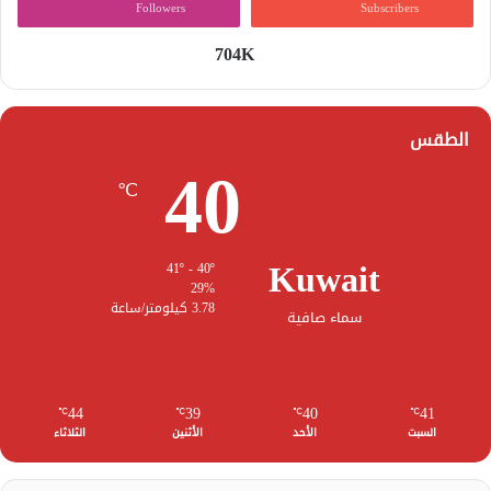
Followers
Subscribers
704K
الطقس
40
℃
Kuwait
41º - 40º
29%
3.78 كيلومتر/ساعة
سماء صافية
44
39
40
41
℃
℃
℃
℃
السبت
الأحد
الأثنين
الثلاثاء