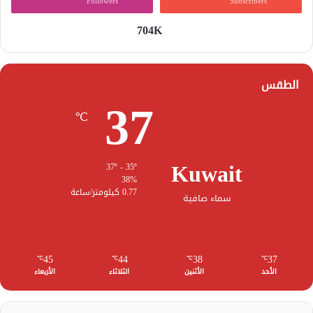
Followers
Subscribers
704K
الطقس
37
℃
Kuwait
37º - 35º
38%
0.77 كيلومتر/ساعة
سماء صافية
45
44
38
37
℃
℃
℃
℃
الأحد
الأثنين
الثلاثاء
الأربعاء