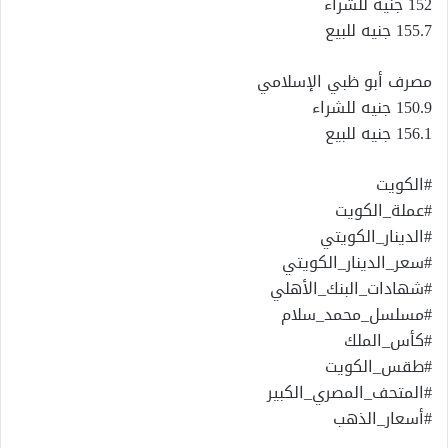
152 جنيه للشراء
155.7 جنيه للبيع
مصرف أبو ظبي الإسلامي
150.9 جنيه للشراء
156.1 جنيه للبيع
#الكويت
#عملة_الكويت
#الدينار_الكويتي
#سعر_الدينار_الكويتي
#شهادات_البنك_الأهلي
#مسلسل_محمد_سلام
#كأس_الملك
#طقس_الكويت
#المتحف_المصري_الكبير
#أسعار_الذهب