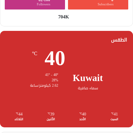
Followers
Subscribers
704K
الطقس
40
℃
Kuwait
41º - 40º
28%
2.62 كيلومتر/ساعة
سماء صافية
44
39
40
41
℃
℃
℃
℃
السبت
الأحد
الأثنين
الثلاثاء