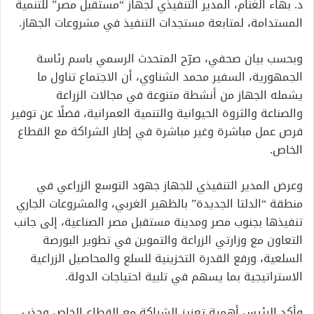
د. بهاء الغنام، المدير التنفيذي لجهاز “مستقبل مصر” للتنمية
المستدامة، لمتابعة مستجدات التنفيذ في مشروعات الجهاز.
وبحسب بيان صحفي، صرّح المتحدث الرسمي باسم رئاسة
الجمهورية، السفير محمد الشناوي، أن الاجتماع تناول ما
يشمله الجهاز من أنشطة متنوعة في مجالات الزراعة
والصناعة والثروة الحيوانية والتنمية العمرانية، فضلًا عن توفير
فرص عمل مباشرة وغير مباشرة في إطار الشراكة مع القطاع
الخاص.
وعرض المدير التنفيذي للجهاز جهود التوسع الزراعي في
منطقة “الدلتا الجديدة” بالظهير الغربي، والمشروعات الجاري
تنفيذها بجنوب مصر ومدينة مستقبل مصر الصناعية، إلى جانب
التعاون مع وزارتي الزراعة والتموين في تطوير البورصة
السلعية، ورفع القدرة التخزينية للسلع والمحاصيل الزراعية
الاستراتيجية بما يسهم في تلبية احتياجات الدولة.
وأكد الرئيس أهمية تعزيز الشراكة مع القطاع الخاص وجذب