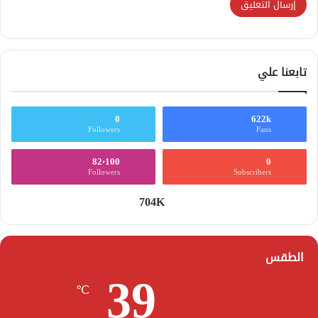
تابعنا علي
0
622k
Followers
Fans
82٬100
0
Followers
Subscribers
704K
الطقس
39
℃