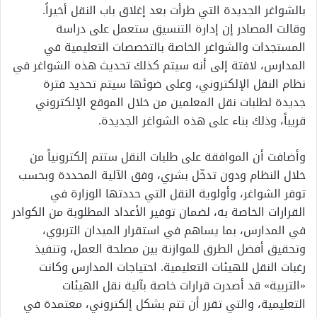
بالشواغر الجديدة التي طرأت بعد إغلاق باب النقل أخيراً.
وقالت المصادر إن إدارة التنسيق ستعمل على دراسة
المستجدات والشواغر الخاصة بالتخصصات التعليمية في
المدارس، لافتة إلى أنه سيتم كذلك تحديث هذه الشواغر في
نظام النقل الإلكتروني، وعلى ضوئها سيتم تحديد فترة
جديدة لطلبات نقل المعلمين من خلال الموقع الإلكتروني
قريباً، وذلك بناء على هذه الشواغر الجديدة.
وأضافت أن الموافقة على طلبات النقل ستتم إلكترونياً من
خلال النظام ودون تدخّل بشري، وفق الآلية المحددة وبحسب
توفر الشواغر، وأولوية النقل التي حددتها الوزارة في
القرارات الخاصة به، لضمان توفير الأعداد المطلوبة من الكوادر
في المدارس، بما يساهم في استقرار الميدان التربوي،
وتحقيق أفضل الطرق للموازنة بين مصلحة العمل، وتنفيذ
رغبات النقل للهيئات التعليمية. احتياجات المدارس وكانت
«التربية» قد أصدرت قرارات خاصة بآلية نقل الهيئات
التعليمية، والتي تقرر أن تتم بشكل إلكتروني، معتمدة في