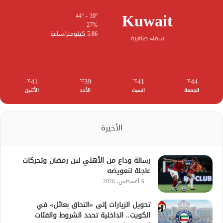
Kuwait
44º - 39º
27%
5.86 كيلومتر/ساعة
سماء صافية
41
39
41
44
℃
℃
℃
℃
الجمعة
السبت
الأحد
الأثنين
الأخيرة
رسالة وداع من الأهلي لبن رمضان وتحركات
عاجلة لتعويضه
6 أغسطس، 2026
تحويل الزيارات إلى «التحاق بعائل» في
الكويت.. الداخلية تحدد الشروط والفئات