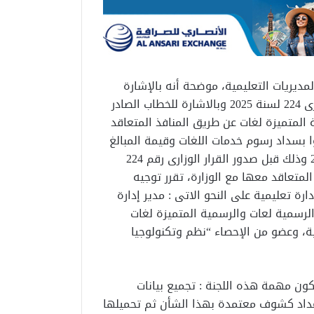
لمديريات التعليمية، موضحة أنه بالإشارة
إلى القرار الوزارى 285 لسنة 2014 وتعديلاته بالقرار الوزارى 224 لسنة 2025 وبالاشارة للخطاب الصادر
لمتميزة لغات عن طريق المنافذ المتعاقد
ا بسداد رسوم خدمات اللغات وقيمة المبالغ
الواردة بالقرار الوزارى 156 من العام الدراسى 2025 / 2026 وذلك قبل صدور القرار الوزارى رقم 224
فذ المتعاقد معها مع الوزارة، تقرر توجيه
رة تعليمية على النحو الاتى : مدير إدارة
الرسمية لعات والرسمية المتميزة لغات
ة، وعضو من الإحصاء “نظم وتكنولوجيا
كون مهمة هذه اللجنة : تجميع بيانات
مسددين لخدمات اللغات أو ما يتبع قرار 156، وإعداد كشوف معتمدة بهذا الشأن ثم تحميلها