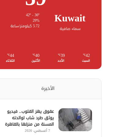
Kuwait
42º - 36º
29%
5.72 كيلومتر/ساعة
سماء صافية
44
40
39
42
℃
℃
℃
℃
السبت
الأحد
الأثنين
الثلاثاء
الأخيرة
عقوق يهز القلوب.. فيديو
يوثق طرد شاب لوالدته
المسنة من منزلها بالقاهرة
7 أغسطس، 2026