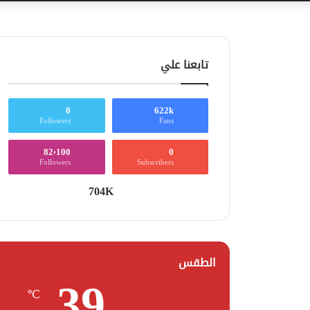
تابعنا علي
0
622k
Followers
Fans
82٬100
0
Followers
Subscribers
704K
الطقس
39
℃