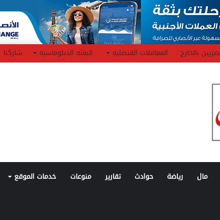
صريين بالخارج
المعاملات القنصليه
البعثه الدبلوماسيه
شاركنا
مال
رياضة
حوادث
تقارير
منوعات
خدمات الموقع