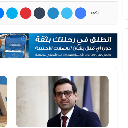
فيسبوك
تويتر
لينكدإن
بينتيريست
سكاي
شاركها