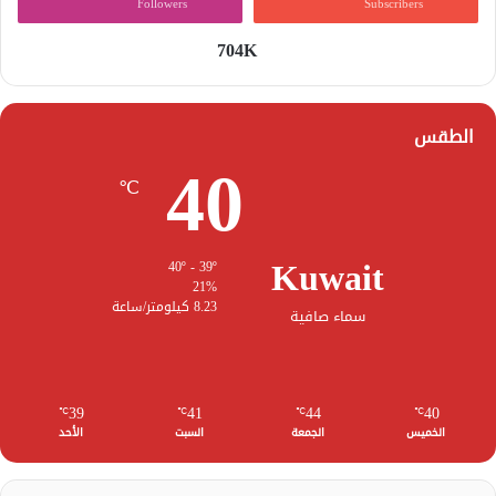
Followers
Subscribers
704K
الطقس
40
℃
Kuwait
40º - 39º
21%
8.23 كيلومتر/ساعة
سماء صافية
39
41
44
40
℃
℃
℃
℃
الخميس
الجمعة
السبت
الأحد