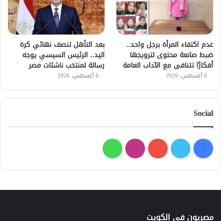
عدم اكتفاء المرأة برجل واحد..
بعد التأهل لنصف نهائي كرة
ضبط صانعة محتوى لترويجها
اليد.. الرئيس السيسي يوجه
أفكارًا تتنافى مع الآداب العامة
رسالة لمنتخب ناشئات مصر
6 أغسطس، 2026
6 أغسطس، 2026
Social
فيسبوك
تويتر
يوتيوب
انستقرام
واتساب
مصريون في الكويت