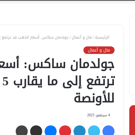
الرئيسية
/
مال و أعمال
/
جولدمان ساكس: أسعار الذهب قد ترتفع إلى ما يقارب 5 آل
مال و أعمال
جولدمان ساكس: أسعا
تر
للأونصة
4 سبتمبر، 2025
فيسبوك
تويتر
لينكدإن
بينتيريست
ماسنجر
مشاركة عبر البريد
طباعة