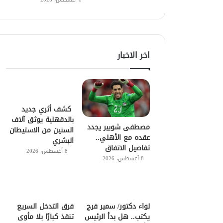
اخر الاخبار
كشف أثري جديد
بالدقهلية يوثق آلاف
مصطفى شوبير يجدد
السنين من الاستيطان
عقده مع الأهلي..
البشري
تفاصيل الاتفاق
8 أغسطس، 2026
8 أغسطس، 2026
لواء دكتور/ سمير فرج
فرق التدخل السريع
يكتب.. هل بدأ الرئيس
تنقذ كبارًا بلا مأوى