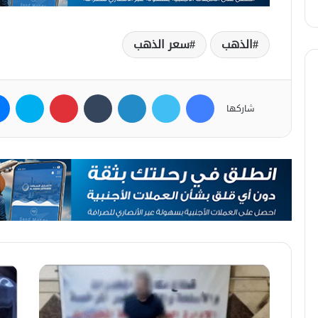
الذهب
سعر الذهب
فيسبوك
تويتر
لينكدإن
بينتيريست
سكاي
شاركها