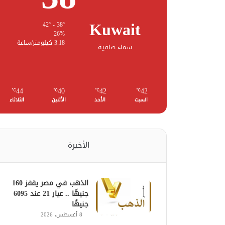
Kuwait
42º - 38º
26%
3.18 كيلومتر/ساعة
سماء صافية
44
40
42
42
℃
℃
℃
℃
السبت
الأحد
الأثنين
الثلاثاء
الأخيرة
الذهب في مصر يقفز 160
جنيهًا .. عيار 21 عند 6095
جنيهًا
8 أغسطس، 2026