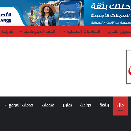
صريين بالخارج
المعاملات القنصليه
البعثه الدبلوماسيه
شاركنا
مال
رياضة
حوادث
تقارير
منوعات
خدمات الموقع