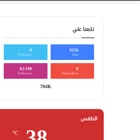
تابعنا علي
0
622k
Followers
Fans
82٬100
0
Followers
Subscribers
704K
الطقس
38
℃