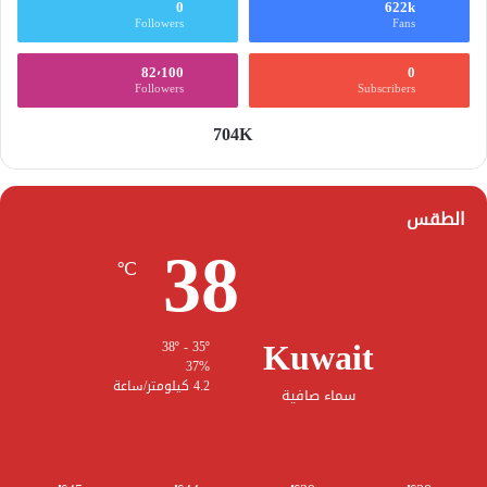
0
622k
Followers
Fans
82٬100
0
Followers
Subscribers
704K
الطقس
38
℃
Kuwait
38º - 35º
37%
4.2 كيلومتر/ساعة
سماء صافية