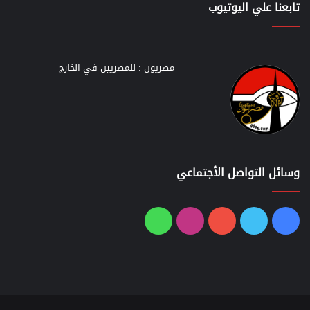
تابعنا علي اليوتيوب
مصريون : للمصريين في الخارج
وسائل التواصل الأجتماعي
فيسبوك
تويتر
يوتيوب
انستقرام
واتساب