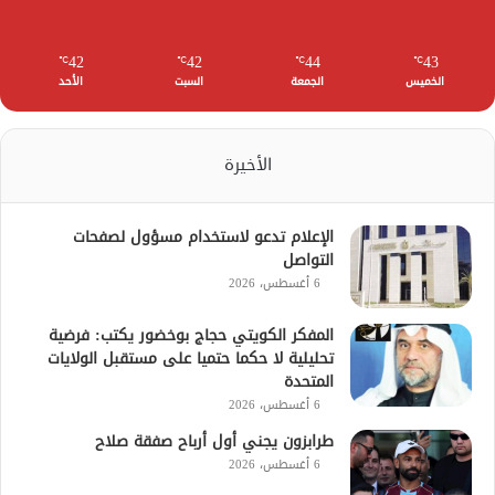
42
42
44
43
℃
℃
℃
℃
الخميس
الجمعة
السبت
الأحد
الأخيرة
الإعلام تدعو لاستخدام مسؤول لصفحات
التواصل
6 أغسطس، 2026
المفكر الكويتي حجاج بوخضور يكتب: فرضية
تحليلية لا حكما حتميا على مستقبل الولايات
المتحدة
6 أغسطس، 2026
طرابزون يجني أول أرباح صفقة صلاح
6 أغسطس، 2026