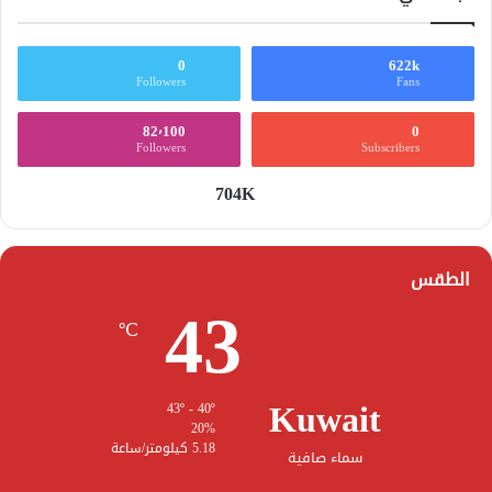
0
622k
Followers
Fans
82٬100
0
Followers
Subscribers
704K
الطقس
43
℃
Kuwait
43º - 40º
20%
5.18 كيلومتر/ساعة
سماء صافية