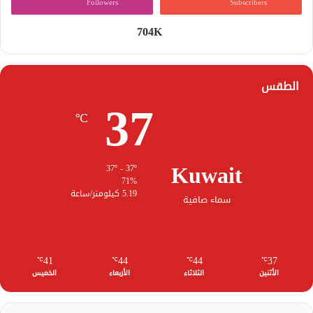
Followers
Subscribers
704K
الطقس
37
℃
Kuwait
37º - 37º
71%
5.19 كيلومتر/ساعة
سماء صافية
41
44
44
37
℃
℃
℃
℃
الأثنين
الثلاثاء
الأربعاء
الخميس