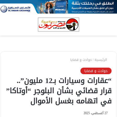
بحث
الق
عن
الرئيسية
/
حوادث و قضايا
حوادث و قضايا
“عقارات وسيارات بـ12 مليون”..
قرار قضائي بشأن البلوجر “أوتاكا”
في اتهامه بغسل الأموال
27 أغسطس، 2025