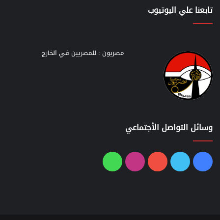
تابعنا علي اليوتيوب
مصريون : للمصريين في الخارج
وسائل التواصل الأجتماعي
فيسبوك
تويتر
يوتيوب
انستقرام
واتساب