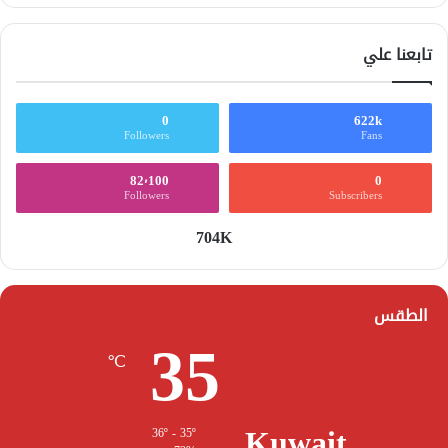
تابعنا علي
0
622k
Followers
Fans
82٬100
0
Followers
Subscribers
704K
الطقس
35
℃
Kuwait
36º - 35º