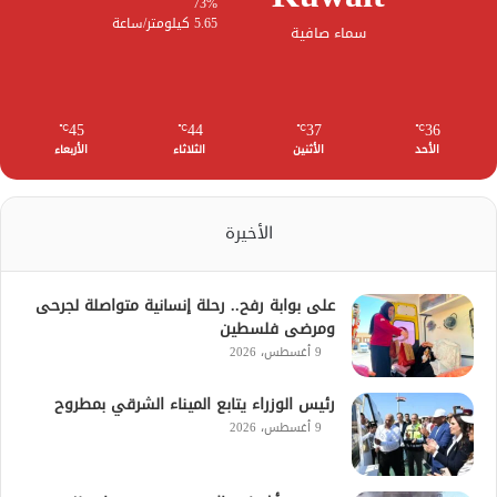
73%
5.65 كيلومتر/ساعة
سماء صافية
45
44
37
36
℃
℃
℃
℃
الأحد
الأثنين
الثلاثاء
الأربعاء
الأخيرة
على بوابة رفح.. رحلة إنسانية متواصلة لجرحى
ومرضى فلسطين
9 أغسطس، 2026
رئيس الوزراء يتابع الميناء الشرقي بمطروح
9 أغسطس، 2026