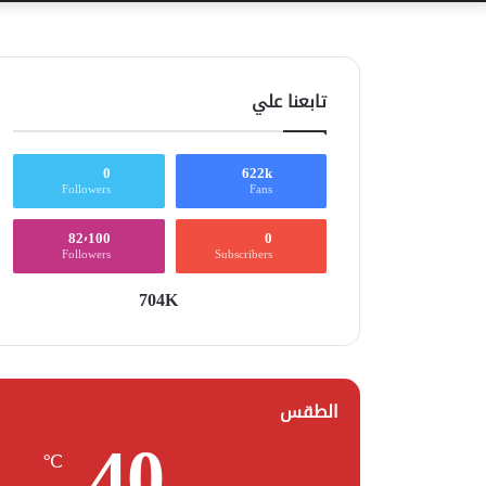
تابعنا علي
0
622k
Followers
Fans
82٬100
0
Followers
Subscribers
704K
الطقس
40
℃