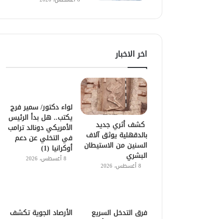
اخر الاخبار
لواء دكتور/ سمير فرج
يكتب.. هل بدأ الرئيس
كشف أثري جديد
الأمريكي دونالد ترامب
بالدقهلية يوثق آلاف
في التخلي عن دعم
السنين من الاستيطان
أوكرانيا (1)
البشري
8 أغسطس، 2026
8 أغسطس، 2026
فرق التدخل السريع
الأرصاد الجوية تكشف