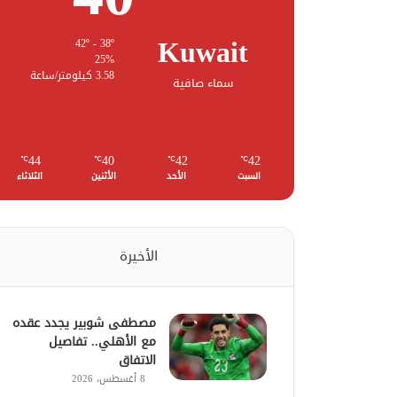
Kuwait
42º - 38º
25%
3.58 كيلومتر/ساعة
سماء صافية
44
40
42
42
℃
℃
℃
℃
السبت
الأحد
الأثنين
الثلاثاء
الأخيرة
مصطفى شوبير يجدد عقده
مع الأهلي.. تفاصيل
الاتفاق
8 أغسطس، 2026