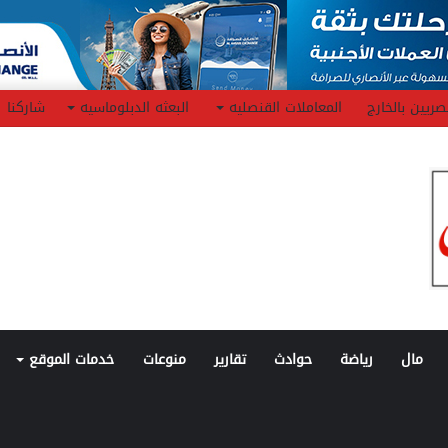
صريين بالخارج
المعاملات القنصليه
البعثه الدبلوماسيه
شاركنا
مال
رياضة
حوادث
تقارير
منوعات
خدمات الموقع