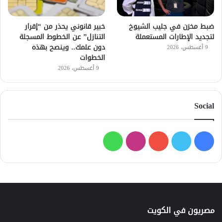
ضبط مخزن في جليب الشيوخ
خبير قانوني يحذر من “إقرار
لتجديد الإطارات المستعملة
التنازل” عن الخطوط المسجلة
دون علمك.. وينصح بهذه
9 أغسطس، 2026
الخطوات
9 أغسطس، 2026
Social
فيسبوك
تويتر
يوتيوب
انستقرام
واتساب
مصريون في الكويت