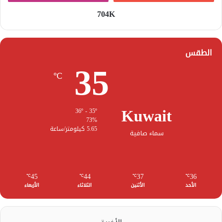
704K
الطقس
35
℃
Kuwait
36º - 35º
73%
5.65 كيلومتر/ساعة
سماء صافية
45
44
37
36
℃
℃
℃
℃
الأحد
الأثنين
الثلاثاء
الأربعاء