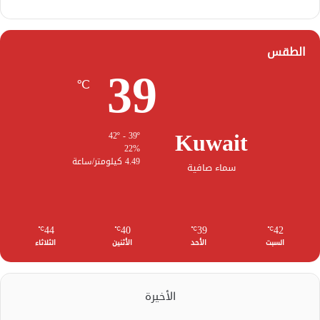
الطقس
39
℃
Kuwait
42º - 39º
22%
4.49 كيلومتر/ساعة
سماء صافية
44
40
39
42
℃
℃
℃
℃
السبت
الأحد
الأثنين
الثلاثاء
الأخيرة