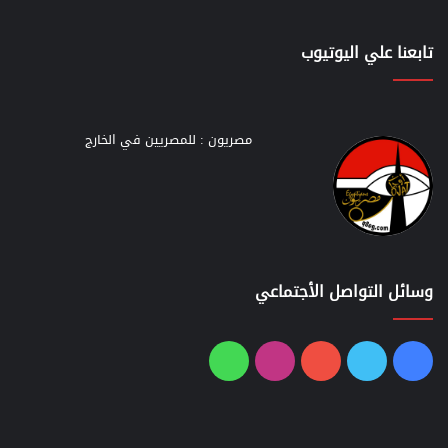
تابعنا علي اليوتيوب
مصريون : للمصريين في الخارج
وسائل التواصل الأجتماعي
فيسبوك
تويتر
يوتيوب
انستقرام
واتساب