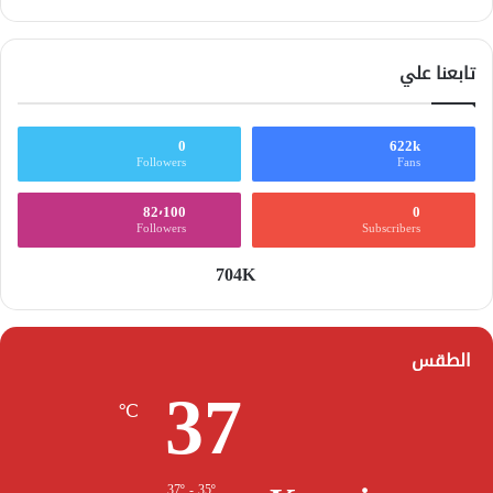
تابعنا علي
0
622k
Followers
Fans
82٬100
0
Followers
Subscribers
704K
الطقس
37
℃
37º - 35º