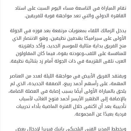
تقام المباراة في التاسعة مساء اليوم السبت على استاد
القاهرة الدولي والتي تعد مواجهة قوية للفريقين.
يدخل الزمالك اللقاء بمعنويات مرتفعة بعد فوزه في الجولة
الأولى على سيراميكا بهدفين نظيفين، وهو الانتصار الذي
منح الفريق بداية مثالية للموسم الجديد، وأكد جاهزيته
للمنافسة على اللقب،وعودته بقوة، فيما كان المقاولون
العرب تلقى الهزيمة في ذات الجولة أمام زد بثنائية نظيفة.
ويفتقد الفريق الأبيض في مواجهة الليلة لعدد من العناصر
المهمة، على رأسهم أحمد ربيع، الصفقة الجديدة، الذي لم
يلحق بالمباراة الأولى أيضًا بسبب إصابة في العضلة الضامة،
بالإضافة إلى الظهير الأيسر أحمد فتوح الغائب لأسباب
تأديبية بعد أن اكتفى خلال الفترة الماضية بأداء تدريبات
فردية بعيدًا عن المجموعة.
ويخطط المدير الفني البلجيكي يانيك فيريرا لإدخال بعض