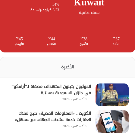
Kuwait
54%
3.23 كيلومتر/ساعة
سماء صافية
45
44
38
37
℃
℃
℃
℃
الأحد
الأثنين
الثلاثاء
الأربعاء
الأخيرة
الحوثيون يتبنون استهداف مصفاة لـ”أرامكو”
في جازان السعودية بمسيّرة
9 أغسطس، 2026
الكويت.. «المعلومات المدنية» تتيح لملاك
العقارات خدمة «شطب الجهة» عبر «سهل»
9 أغسطس، 2026