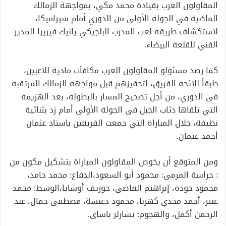
المقاولون العرب بقيادة محمد مكي، بمواجهة الزمالك
الماضية في الجولة الأولى من الدوري أمام سيراميكا،
لاستكشاف طريقة لعب المدرب البلجيكي يانيك فيريرا المدير
الفني للقلعة البيضاء.
كما رصد مسئولو المقاولون العرب مكافآت مادية للاعبين،
طبقاً للائحة الفريق، لتحفيزهم قبل مواجهة الزمالك المرتقبة
فى الدوري، من أجل تصحيح المسار بالبطولة، بعد الهزيمة
التي تلقاها ذئاب الجبل فى الجولة الأولى أمام زد بثنائية
نظيفة، خلال المباراة التي جمعت الفريقين باستاد عثمان
أحمد عثمان.
ومن المتوقع أن يخوص المقاولون المباراة بتشكيل مكون من
: حراسة المرمى: محمود أبو السعود،الدفاع: محمد حامد،
محمود جودة، إبراهيم القاضي، جوزيف أوشايا،الوسط: محمد
عنتر، أحمد مجدى كهربا، محمود دعبسة، مصطفى جمال، عبد
الرحمن أكمل، والهجوم: تشارلز باساى.