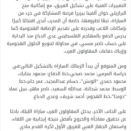
التغييرات الفنية على تشكيل الفريق، مع إمكانية منح
البرازيلي خوان ألفينا بيزيرا فرصة المشاركة في جزء من
المباراة، تبعًا لظروفها، خاصة أن المدرب أبدى اقتناعًا كبيرًا
بإمكانات اللاعب وقدرته على تقديم الإضافة الهجومية كما
يدرس الدفع بالمهاجم الفلسطيني عدي الدباغ منذ البداية
على حساب ناصر منسي، في محاولة لتنويع الحلول الهجومية
وإرباك دفاعات المقاولون العرب.
ومن المتوقع أن يبدأ الزمالك المباراة بالتشكيل التالي:في
حراسة المرمى: محمد صبحي،خط الدفاع: محمود بنتايك،
محمود حمدي “الونش”، حسام عبدالمجيد، عمر جابر،خط
الوسط: محمد شحاتة، عبدالله السعيد، ناصر ماهر، نبيل عماد
“دونجا”،خط الهجوم: أحمد شريف، وعدي الدباغ.
على الجانب الآخر، يدخل المقاولون العرب مباراة الليلة، باحثا
عن تحقيق مفاجأة والخروج بأفضل نتيجة إيجابية من اللقاء،
واستعان الجهاز الفني للفريق الأول لكرة القدم بنادي