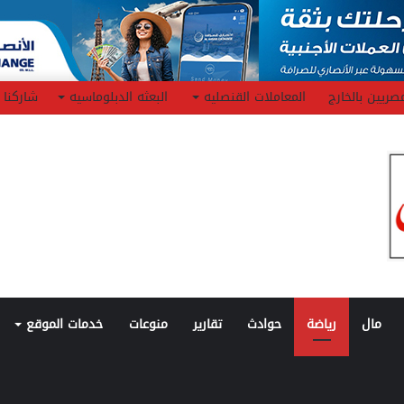
صريين بالخارج
المعاملات القنصليه
البعثه الدبلوماسيه
شاركنا
مال
رياضة
حوادث
تقارير
منوعات
خدمات الموقع