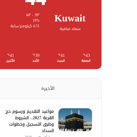
Kuwait
44º - 39º
19%
4.51 كيلومتر/ساعة
سماء صافية
41
39
41
43
℃
℃
℃
℃
الجمعة
السبت
الأحد
الأثنين
الأخيرة
مواعيد التقديم ورسوم حج
القرعة 2027.. الشروط
وطرق التسجيل وخطوات
السداد