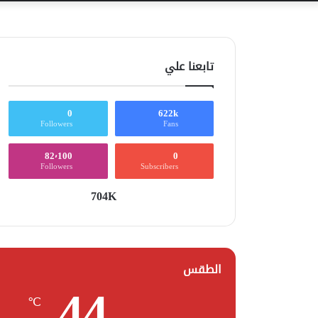
تابعنا علي
0
622k
Followers
Fans
82٬100
0
Followers
Subscribers
704K
الطقس
44
℃