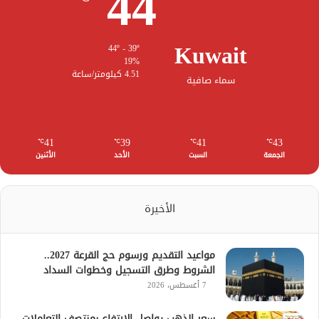
44
Kuwait
44º - 39º
19%
4.51 كيلومتر/ساعة
سماء صافية
41
39
41
43
℃
℃
℃
℃
الجمعة
السبت
الأحد
الأثنين
الأخيرة
مواعيد التقديم ورسوم حج القرعة 2027..
الشروط وطرق التسجيل وخطوات السداد
7 أغسطس، 2026
سعر الذهب يواصل الارتفاع بمنتصف التعاملات