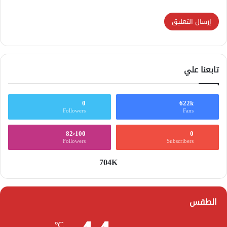
تابعنا علي
0
622k
Followers
Fans
82٬100
0
Followers
Subscribers
704K
الطقس
℃