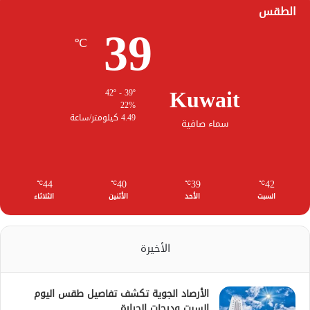
الطقس
39
℃
Kuwait
42º - 39º
22%
4.49 كيلومتر/ساعة
سماء صافية
44
40
39
42
℃
℃
℃
℃
السبت
الأحد
الأثنين
الثلاثاء
الأخيرة
الأرصاد الجوية تكشف تفاصيل طقس اليوم
السبت ودرجات الحرارة