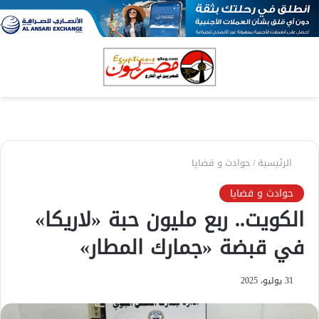
بحث
الق
عن
الرئيسية
/
حوادث و قضايا
حوادث و قضايا
الكويت.. ربع مليون حبة «لاريكا»
في قبضة «جمارك المطار»
31 يوليو، 2025