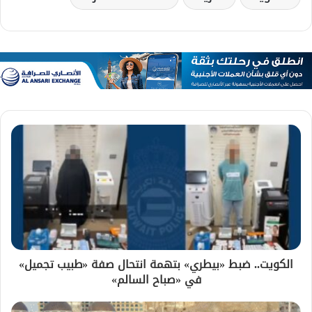
الكويت.. ضبط «بيطري» بتهمة انتحال صفة «طبيب تجميل»
في «صباح السالم»