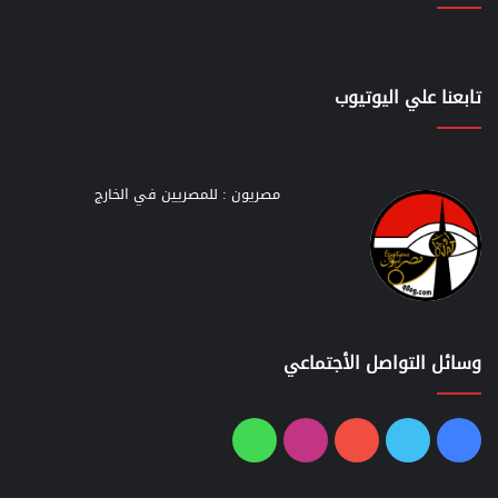
تابعنا علي اليوتيوب
مصريون : للمصريين في الخارج
وسائل التواصل الأجتماعي
فيسبوك
تويتر
يوتيوب
انستقرام
واتساب