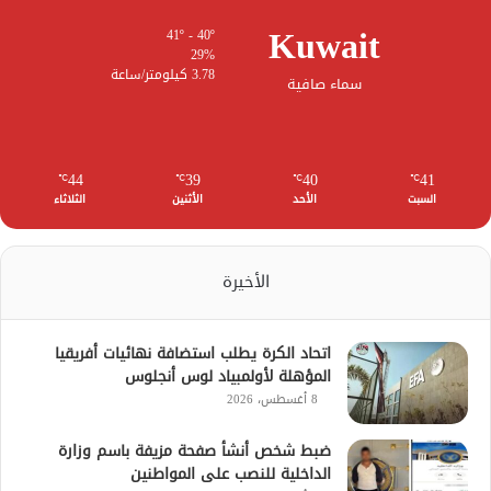
Kuwait
41º - 40º
29%
3.78 كيلومتر/ساعة
سماء صافية
44
39
40
41
℃
℃
℃
℃
السبت
الأحد
الأثنين
الثلاثاء
الأخيرة
اتحاد الكرة يطلب استضافة نهائيات أفريقيا
المؤهلة لأولمبياد لوس أنجلوس
8 أغسطس، 2026
ضبط شخص أنشأ صفحة مزيفة باسم وزارة
الداخلية للنصب على المواطنين