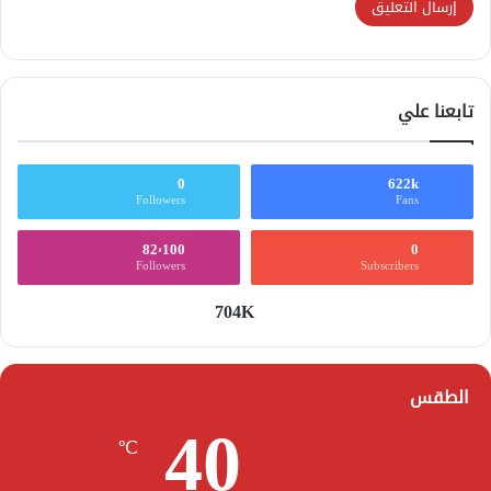
تابعنا علي
0
622k
Followers
Fans
82٬100
0
Followers
Subscribers
704K
الطقس
40
℃