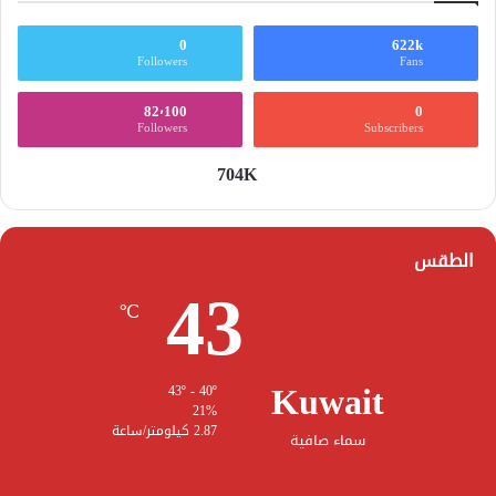
0
622k
Followers
Fans
82٬100
0
Followers
Subscribers
704K
الطقس
43
℃
Kuwait
43º - 40º
21%
2.87 كيلومتر/ساعة
سماء صافية