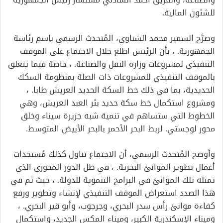
للشئون المالية.
وصرَّح السفير محمد الشناوي، المُتحدث الرسمي باِسم رئاسة
الجمهورية. ، بأن الرئيس اطلع خلال الاجتماع على الموقف
التنفيذي لمشروعات وزارة النقل والصناعة. ، خاصة فيما يتعلق
بالموقف التنفيذي للمشروعات ذات الصلة بمنظومة السكك
الحديدية، بما في ذلك خط السكة الحديد العريش طابا. ،
ومشروع استكمال خط سكة حديد بئر العبد العريش، وهي
الخطوط التي ستساهم في تنمية شبه جزيرة سيناء وخلق
محور لوجستي. لربط البحر الأحمر بالبحر الأبيض المتوسط.
وأوضح المُتحدث الرسمي، أن الاجتماع تناول كذلك مُستجدات
أعمال تطوير الموانئ البحرية. ، في ظل الدور المحوري الذي
تمثله تلك الموانئ في البرامج التنموية للدولة. ، حيث تم في
هذا الصدد استعراض الموقف التنفيذي لإنشاء وتطوير ورفع
كفاءة موانئ رأس سدر البحري، وجرجوب، وأبو قير البحري. ،
وميناء الإسكندرية الكبير، وميناء المكس الجديد، واستكمال