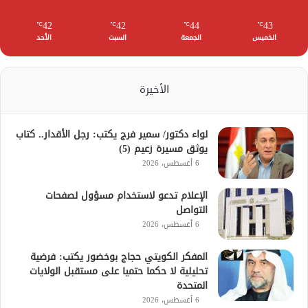
42
42
44
43
℃
℃
℃
℃
الخميس
الجمعة
السبت
الأحد
الأخيرة
لواء دكتور/ سمير فرج يكتب: رجل الأقدار.. كتاب
يوثق مسيرة زعيم (5)
6 أغسطس، 2026
الإعلام تدعو لاستخدام مسؤول لصفحات
التواصل
6 أغسطس، 2026
المفكر الكويتي حجاج بوخضور يكتب: فرضية
تحليلية لا حكما حتميا على مستقبل الولايات
المتحدة
6 أغسطس، 2026