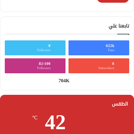
تابعنا علي
0
622k
Followers
Fans
82٬100
0
Followers
Subscribers
704K
الطقس
42
℃