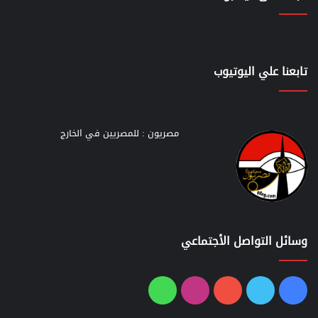
تابعنا علي اليوتيوب
مصريون : للمصريين في الخارج
وسائل التواصل الأجتماعي
فيسبوك
تويتر
يوتيوب
انستقرام
واتساب