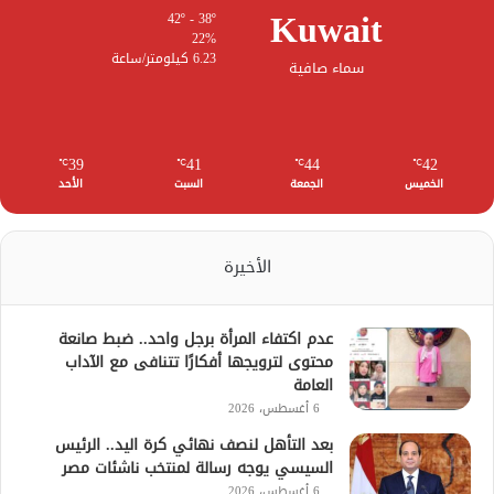
Kuwait
42º - 38º
22%
6.23 كيلومتر/ساعة
سماء صافية
39
41
44
42
℃
℃
℃
℃
الخميس
الجمعة
السبت
الأحد
الأخيرة
عدم اكتفاء المرأة برجل واحد.. ضبط صانعة
محتوى لترويجها أفكارًا تتنافى مع الآداب
العامة
6 أغسطس، 2026
بعد التأهل لنصف نهائي كرة اليد.. الرئيس
السيسي يوجه رسالة لمنتخب ناشئات مصر
6 أغسطس، 2026