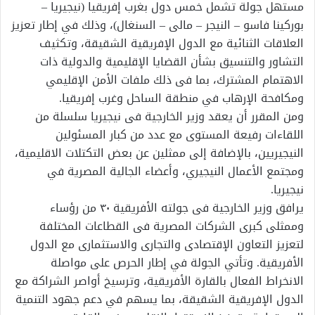
مستهل جولة تشمل خمس دول بغرب إفريقيا (نيجيريا –
بوركينا فاسو – النيجر – مالى – السنغال)، وذلك في إطار تعزيز
العلاقات الثنائية مع الدول الإفريقية الشقيقة، وتكثيف
التشاور والتنسيق بشأن القضايا الإقليمية والدولية ذات
الاهتمام المشترك، بما فى ذلك ملفات الأمن الإقليمي
ومكافحة الإرهاب في منطقة الساحل وغرب إفريقيا.
ومن المقرر أن يعقد وزير الخارجية فى نيجيريا سلسلة من
اللقاءات رفيعة المستوى مع عدد من كبار المسئولين
النيجيريين، بالإضافة إلى ممثلين عن بعض التكتلات الاقليمية،
ومجتمع الأعمال النيجيري، وأعضاء الجالية المصرية في
نيجيريا.
يرافق وزير الخارجية فى جولته الأفريقية ٣٠ من رؤساء
وممثلى كبرى الشركات المصرية فى القطاعات المختلفة
لتعزيز التعاون الإقتصادى والتجارى والاستثمارى مع الدول
الأفريقية. وتأتي الجولة في إطار الحرص على مواصلة
الانخراط الفعال بالقارة الأفريقية، وترسيخ أواصر الشراكة مع
الدول الإفريقية الشقيقة، بما يسهم في دعم جهود التنمية