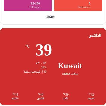
82٬100
0
Followers
Subscribers
704K
الطقس
39
℃
Kuwait
42º - 36º
28%
5.89 كيلومتر/ساعة
سماء صافية
44
40
39
42
℃
℃
℃
℃
السبت
الأحد
الأثنين
الثلاثاء