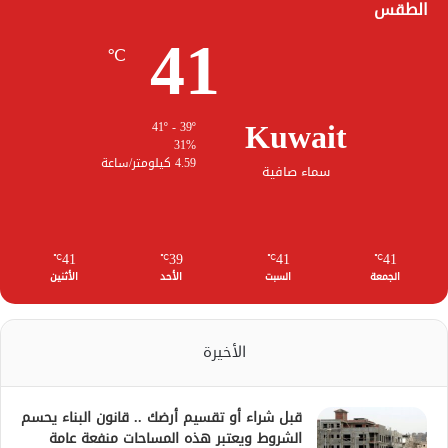
الطقس
41
℃
Kuwait
41º - 39º
31%
4.59 كيلومتر/ساعة
سماء صافية
41
39
41
41
℃
℃
℃
℃
الجمعة
السبت
الأحد
الأثنين
الأخيرة
قبل شراء أو تقسيم أرضك .. قانون البناء يحسم
الشروط ويعتبر هذه المساحات منفعة عامة