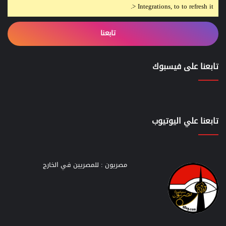
> Integrations, to to refresh it.
تابعنا
تابعنا على فيسبوك
تابعنا علي اليوتيوب
مصريون : للمصريين في الخارج