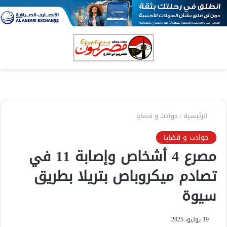
بحث
الق
عن
الرئيسية
/
حوادث و قضايا
حوادث و قضايا
مصرع 4 أشخاص وإصابة 11 في
تصادم ميكروباص بتريلا بطريق
سيوة
19 يوليو، 2025