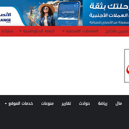
صريين بالخارج
المعاملات القنصليه
البعثه الدبلوماسيه
شاركنا
مال
رياضة
حوادث
تقارير
منوعات
خدمات الموقع