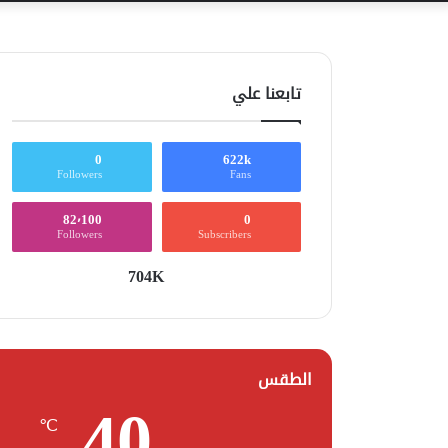
تابعنا علي
0
622k
Followers
Fans
82٬100
0
Followers
Subscribers
704K
الطقس
40
℃