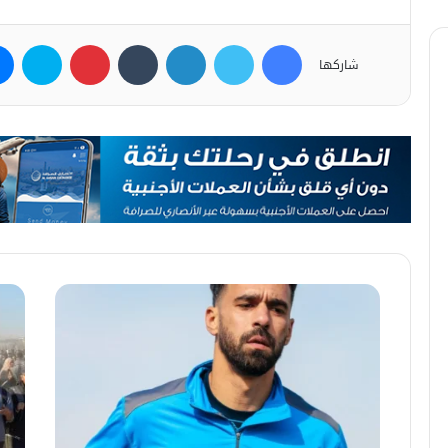
فيسبوك
تويتر
لينكدإن
بينتيريست
سكاي
شاركها