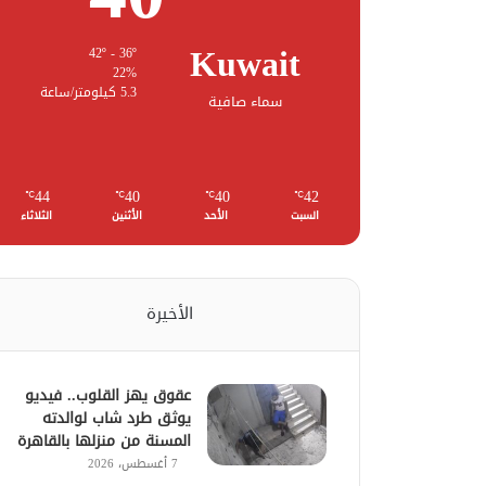
Kuwait
42º - 36º
22%
5.3 كيلومتر/ساعة
سماء صافية
44
40
40
42
℃
℃
℃
℃
السبت
الأحد
الأثنين
الثلاثاء
الأخيرة
عقوق يهز القلوب.. فيديو
يوثق طرد شاب لوالدته
المسنة من منزلها بالقاهرة
7 أغسطس، 2026