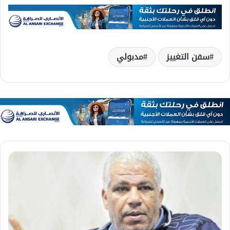
سفن التغييز
مدبولي