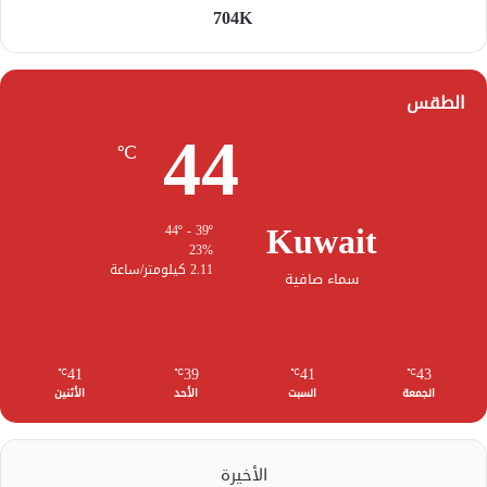
704K
الطقس
44
℃
Kuwait
44º - 39º
23%
2.11 كيلومتر/ساعة
سماء صافية
41
39
41
43
℃
℃
℃
℃
الجمعة
السبت
الأحد
الأثنين
الأخيرة