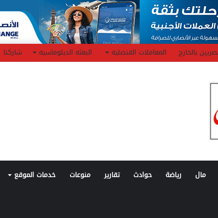
صريين بالخارج
المعاملات القنصليه
البعثه الدبلوماسيه
شاركنا
مال
رياضة
حوادث
تقارير
منوعات
خدمات الموقع