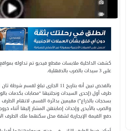
كشفت الداخلية ملابسات مقطع فيديو تم تداوله بمواق
على 3 سيدات بالضرب بالدقهلية.
بالفحص تبين أنه بتاريخ 11 الجارى تبلغ 
طرف أول (إحدى السيدات ونجلتيها “مصابات بكدمات بال
بسحجات بالذراع”) مقيمين بدائرة القسم، لاتهام الطرف 
والضرب بالأيدى وإحداث إصابتهن المشار إليها أثناء خرو
دفع القيمة الإيجارية لشقة محل سكنهما ملك الطرف الأ
أمكن ضبط الطرف الثانى فى حينه، وبمواجهتهما أقرا بارت