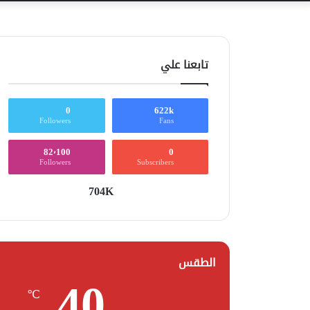
تابعنا علي
0
622k
Followers
Fans
82٬100
0
Followers
Subscribers
704K
الطقس
40
℃