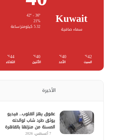
Kuwait
42º - 36º
21%
5.32 كيلومتر/ساعة
سماء صافية
44
40
40
42
℃
℃
℃
℃
السبت
الأحد
الأثنين
الثلاثاء
الأخيرة
عقوق يهز القلوب.. فيديو
يوثق طرد شاب لوالدته
المسنة من منزلها بالقاهرة
7 أغسطس، 2026